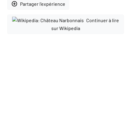
add_circle_outline
Partager l'expérience
Continuer à lire
sur Wikipedia