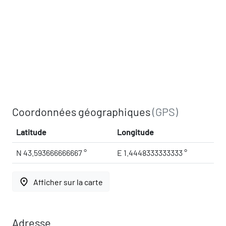
Coordonnées géographiques
(GPS)
Latitude
Longitude
N 43.593666666667 °
E 1.4448333333333 °
place
Afficher sur la carte
Adresse