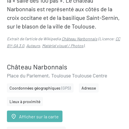
la « salle des 100 pas ». Le château
Narbonnais est représenté aux côtés de la
croix occitane et de la basilique Saint-Sernin,
sur le blason de la ville de Toulouse.
Extrait de l'article de Wikipedia
Château Narbonnais
(Licence:
CC
BY-SA 3.0
,
Auteurs
,
Matériel visuel / Photos
).
Château Narbonnais
Place du Parlement, Toulouse Toulouse Centre
Coordonnées géographiques
(GPS)
Adresse
Lieux à proximité
place
Afficher sur la carte