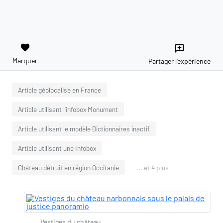
favorite
reviews
Marquer
Partager l'expérience
Article géolocalisé en France
Article utilisant l'infobox Monument
Article utilisant le modèle Dictionnaires inactif
Article utilisant une Infobox
Château détruit en région Occitanie
... et 4 plus
Vestiges du château