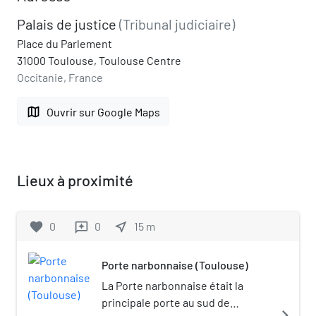
Palais de justice
(Tribunal judiciaire)
Place du Parlement
31000 Toulouse, Toulouse Centre
Occitanie, France
map
Ouvrir sur Google Maps
Lieux à proximité
favorite
0
0
near_me
15
m
reviews
Porte narbonnaise (Toulouse)
La Porte narbonnaise était la
principale porte au sud de
navigate_next