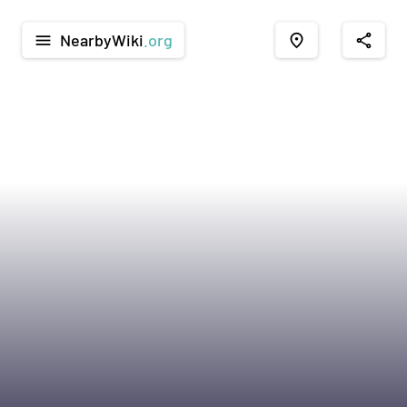
NearbyWiki
.org
menu
place
share