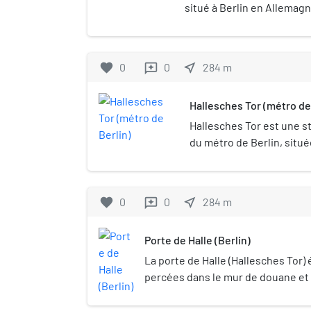
situé à Berlin en Allemagne
secondaire de la Sprée.
favorite
0
0
near_me
284
m
reviews
Hallesches Tor (métro de
Hallesches Tor est une sta
du métro de Berlin, situé
Kreuzberg.
favorite
0
0
near_me
284
m
reviews
Porte de Halle (Berlin)
La porte de Halle (Hallesches Tor) 
percées dans le mur de douane et 
XVIIIe siècle pour protéger Berlin.
quartier de Kreuzberg, la porte p