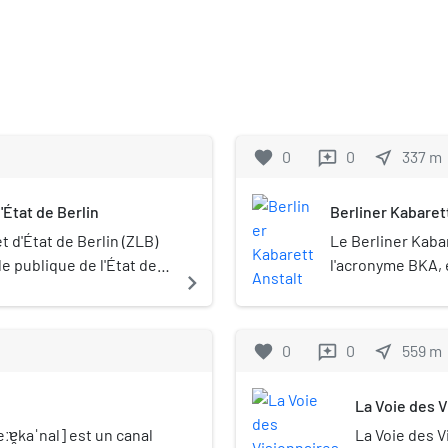
favorite
0
0
near_me
337
m
reviews
'État de Berlin
Berliner Kabaret
t d'État de Berlin (ZLB)
Le Berliner Kaba
le publique de l'État de
l'acronyme BKA, 
navigate_next
bibliothèque d'État.
berlinois) est un
l'arrondissement
la rue Mehringd
favorite
0
0
near_me
559
m
reviews
La Voie des V
ɐ̯kaˈnal] est un canal
La Voie des V