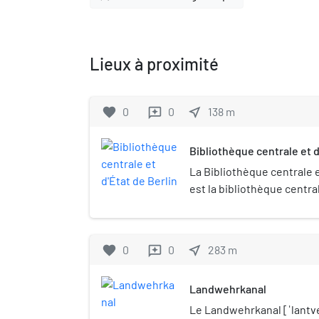
Lieux à proximité
favorite
0
0
near_me
138
m
reviews
Bibliothèque centrale et d
La Bibliothèque centrale e
est la bibliothèque centra
Berlin avec des tâches de 
favorite
0
0
near_me
283
m
reviews
Landwehrkanal
Le Landwehrkanal [ˈlantveː