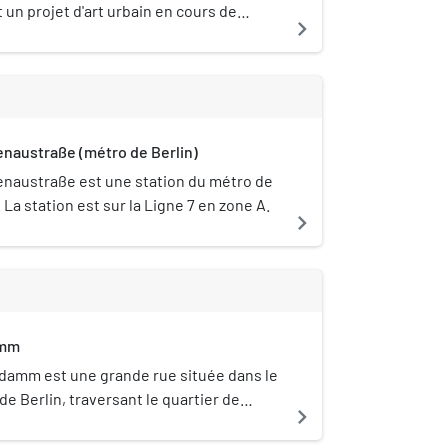
t un projet d'art urbain en cours de
navigate_next
Quand ?] dans le quartier de Kreuzberg,
Allemagne. Ce projet consiste en
n de plaques insérées dans le trottoir du
edrichstraße. Chacune d'elles est dédiée
mbre de l'Union européenne et présente
naustraße (métro de Berlin)
d'un penseur de ce pays.
naustraße est une station du métro de
. La station est sur la Ligne 7 en zone A.
navigate_next
amm
damm est une grande rue située dans le
de Berlin, traversant le quartier de
navigate_next
n direction nord-sud. Le nom de la rue
nce à l'essayiste marxiste et homme