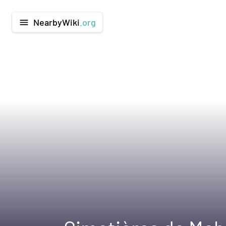
NearbyWiki
.org
menu