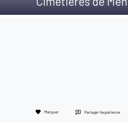
Cimetières de Me
favorite
Marquer
reviews
Partager l'expérience