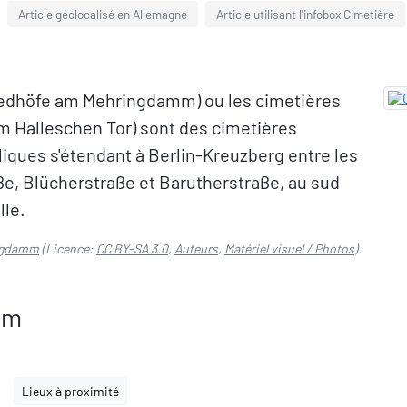
Article géolocalisé en Allemagne
Article utilisant l'infobox Cimetière
edhöfe am Mehringdamm) ou les cimetières
em Halleschen Tor) sont des cimetières
liques s'étendant à Berlin-Kreuzberg entre les
, Blücherstraße et Barutherstraße, au sud
lle.
ingdamm
(Licence:
CC BY-SA 3.0
,
Auteurs
,
Matériel visuel / Photos
).
mm
Lieux à proximité