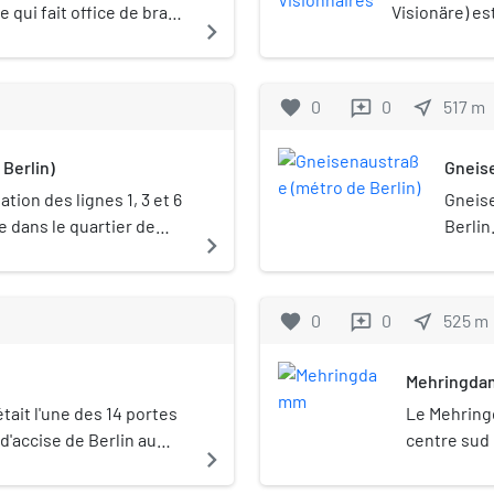
 qui fait office de bras
Visionäre) es
navigate_next
construction[
à Berlin, en 
l'installatio
favorite
0
0
near_me
517
m
reviews
sud de la Fri
à un État-me
 Berlin)
Gneise
une citation 
tion des lignes 1, 3 et 6
Gneise
e dans le quartier de
Berlin
navigate_next
favorite
0
0
near_me
525
m
reviews
Mehringd
était l'une des 14 portes
Le Mehring
d'accise de Berlin au
centre sud 
navigate_next
 Située dans l'actuel
Kreuzberg e
ermettait un passage
fait référe