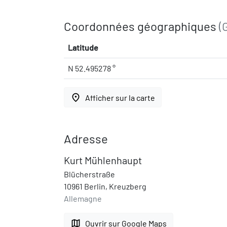
Coordonnées géographiques
(
Latitude
N 52.495278 °
place
Afficher sur la carte
Adresse
Kurt Mühlenhaupt
Blücherstraße
10961 Berlin, Kreuzberg
Allemagne
map
Ouvrir sur Google Maps