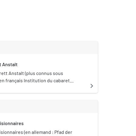
t Anstalt
rett Anstalt (plus connus sous
en français Institution du cabaret
navigate_next
 cabaret berlinois situé dans
 de Friedrichshain-Kreuzberg, au 34 de
amm.
isionnaires
isionnaires (en allemand : Pfad der