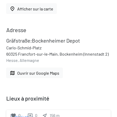
place
Afficher sur la carte
Adresse
Gräfstraße;Bockenheimer Depot
Carlo-Schmid-Platz
60325 Francfort-sur-le-Main, Bockenheim (Innenstadt 2)
Hesse, Allemagne
map
Ouvrir sur Google Maps
Lieux à proximité
favorite
0
0
near_me
156
m
reviews