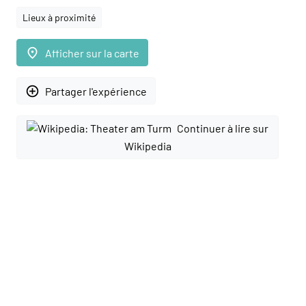
Lieux à proximité
place
Afficher sur la carte
add_circle_outline
Partager l'expérience
Continuer à lire sur
Wikipedia