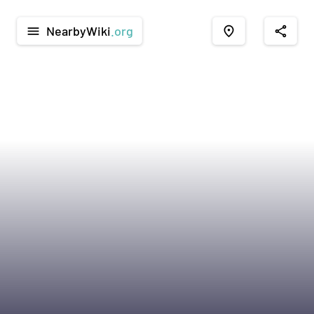
NearbyWiki
.org
menu
place
share