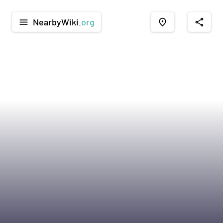
NearbyWiki
.org
menu
place
share