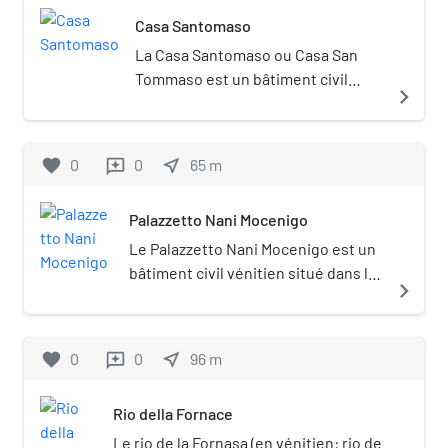
Santomaso et le palais Salviati.
Casa Santomaso
La Casa Santomaso ou Casa San
Tommaso est un bâtiment civil
navigate_next
vénitien situé dans le quartier
Dorsoduro et surplombant le Grand
Canal entre le Palazzo Orio
favorite
0
0
near_me
65
m
reviews
Semitecolo Benzon et le Palazzetto
Nani Mocenigo, non loin de la
Palazzetto Nani Mocenigo
basilique Santa Maria della Salute.
Le Palazzetto Nani Mocenigo est un
bâtiment civil vénitien situé dans le
navigate_next
quartier Dorsoduro et surplombant
le Grand Canal entre la Casa
Santomaso et le Palazzo Genovese,
favorite
0
0
near_me
96
m
reviews
non loin de la basilique de Santa
Maria della Salute.
Rio della Fornace
Le rio de la Fornasa (en vénitien: rio de