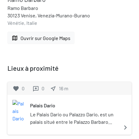
Ramo Barbaro
30123 Venise, Venezia-Murano-Burano
Vénétie, Italie
map
Ouvrir sur Google Maps
Lieux à proximité
favorite
0
0
near_me
16
m
reviews
Palais Dario
Le Palais Dario ou Palazzo Dario, est un
palais situé entre le Palazzo Barbaro
navigate_next
Wolkoff et l'étroit Rio delle Torreselle sur
le Grand Canal dans le sestiere de