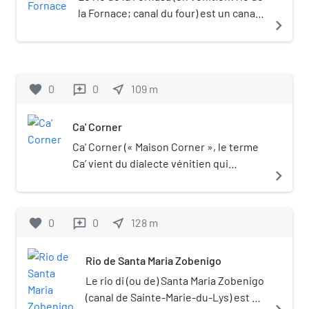
la Fornace; canal du four) est un canal
navigate_next
de Venise dans le sestiere de
Dorsoduro. Il est aussi appelé rio di
San Gregorio.
favorite
0
0
near_me
109
m
reviews
Ca' Corner
Ca' Corner (« Maison Corner », le terme
Ca’ vient du dialecte vénitien qui
navigate_next
signifie « maison » équivalent du mot
casa en italien) est un palais situé à
Venise dans le sestiere de San Polo, sur
favorite
0
0
near_me
128
m
reviews
le Rio de San Polo, à l'angle du rio terà
dei Nomboli.
Rio de Santa Maria Zobenigo
Le rio di (ou de) Santa Maria Zobenigo
(canal de Sainte-Marie-du-Lys) est un