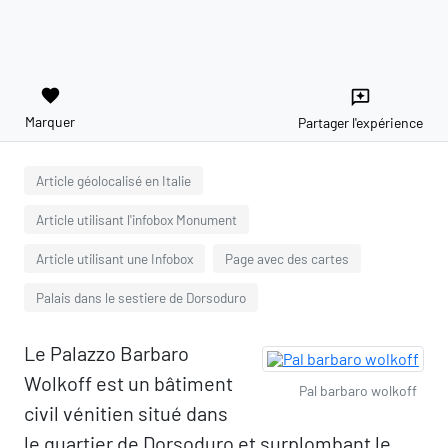
favorite
reviews
Marquer
Partager l'expérience
Article géolocalisé en Italie
Article utilisant l'infobox Monument
Article utilisant une Infobox
Page avec des cartes
Palais dans le sestiere de Dorsoduro
Le Palazzo Barbaro
Wolkoff est un bâtiment
Pal barbaro wolkoff
civil vénitien situé dans
le quartier de Dorsoduro et surplombant le