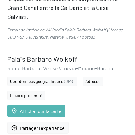
Grand Canal entre la Ca' Dario et la Casa
Salviati.
Extrait de l'article de Wikipedia
Palais Barbaro Wolkoff
(Licence:
CC BY-SA 3.0
,
Auteurs
,
Matériel visuel / Photos
).
Palais Barbaro Wolkoff
Ramo Barbaro, Venise Venezia-Murano-Burano
Coordonnées géographiques
(GPS)
Adresse
Lieux à proximité
place
Afficher sur la carte
add_circle_outline
Partager l'expérience