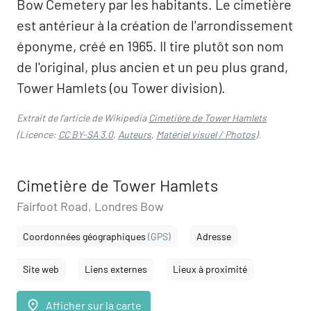
Bow Cemetery par les habitants. Le cimetière
est antérieur à la création de l'arrondissement
éponyme, créé en 1965. Il tire plutôt son nom
de l'original, plus ancien et un peu plus grand,
Tower Hamlets (ou Tower division).
Extrait de l'article de Wikipedia
Cimetière de Tower Hamlets
(Licence:
CC BY-SA 3.0
,
Auteurs
,
Matériel visuel / Photos
).
Cimetière de Tower Hamlets
Fairfoot Road, Londres Bow
Coordonnées géographiques
(GPS)
Adresse
Site web
Liens externes
Lieux à proximité
place
Afficher sur la carte