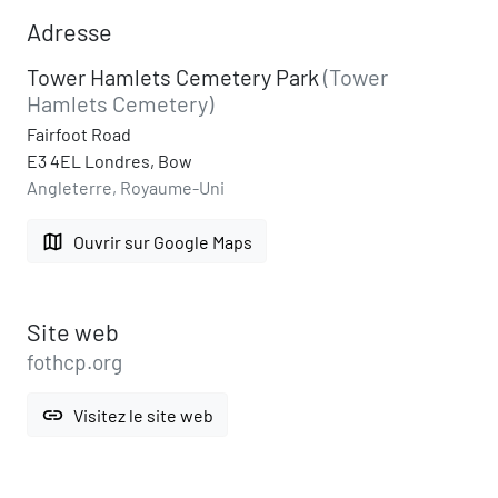
Adresse
Tower Hamlets Cemetery Park
(Tower
Hamlets Cemetery)
Fairfoot Road
E3 4EL Londres, Bow
Angleterre, Royaume-Uni
map
Ouvrir sur Google Maps
Site web
fothcp.org
link
Visitez le site web