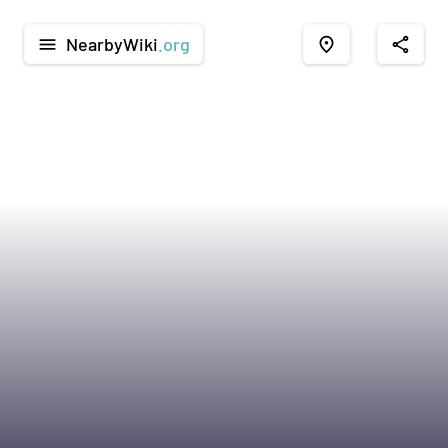
NearbyWiki
.org
menu
place
share