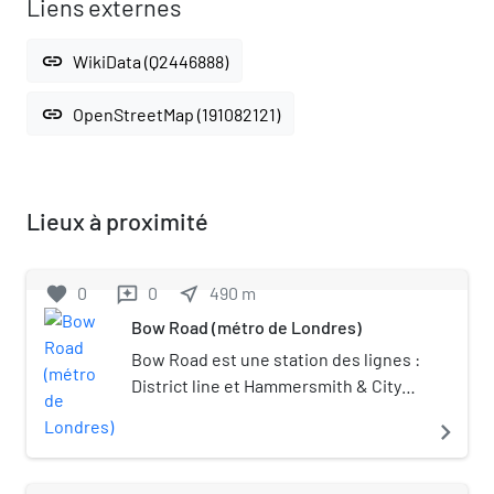
Liens externes
link
WikiData (Q2446888)
link
OpenStreetMap (191082121)
Lieux à proximité
favorite
0
0
near_me
490
m
reviews
Bow Road (métro de Londres)
Bow Road est une station des lignes :
District line et Hammersmith & City
line, du métro de Londres, en zone 2.
navigate_next
Elle est située au Bow Road, à Bow
sur le territoire du Borough
londonien de Tower Hamlets. Des