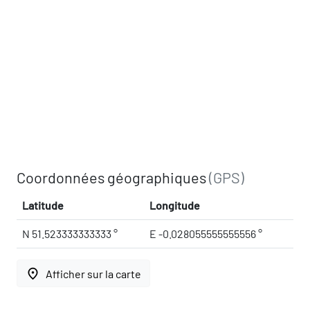
Coordonnées géographiques
(GPS)
Latitude
Longitude
N 51.523333333333 °
E -0.028055555555556 °
place
Afficher sur la carte