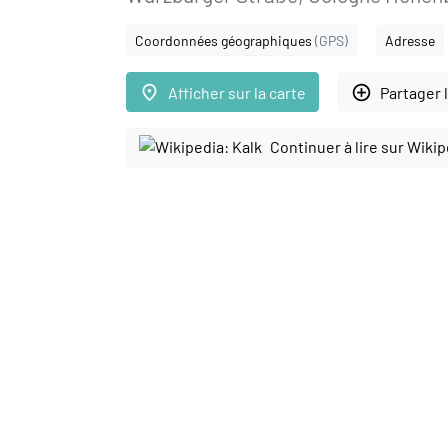
Coordonnées géographiques
(GPS)
Adresse
place
add_circle_outline
Afficher sur la carte
Partager 
Continuer à lire sur Wiki