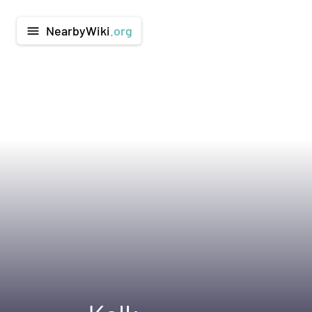
NearbyWiki
.org
menu