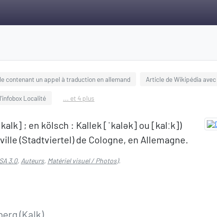
cle contenant un appel à traduction en allemand
Article de Wikipédia avec 
 l'infobox Localité
... et 4 plus
alk] ; en kölsch : Kallek [ˈkalək] ou [kalːk])
ville (Stadtviertel) de Cologne, en Allemagne.
SA 3.0
,
Auteurs
,
Matériel visuel / Photos
).
erg (Kalk)