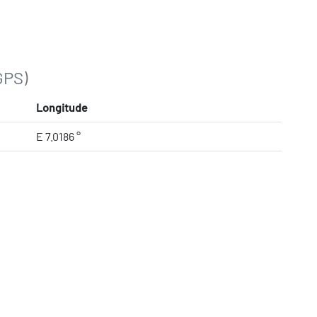
GPS)
Longitude
E 7.0186 °