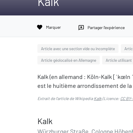
Kalk
favorite
Marquer
reviews
Partager l'expérience
Article avec une section vide ou incomplète
Arti
Article géolocalisé en Allemagne
Article utilisant
Kalk (en allemand : Köln-Kalk [ˈkœln ˈk
est le huitième arrondissement de la 
Extrait de l'article de Wikipedia
Kalk
(Licence:
CC BY-
Kalk
Würzburger Straße, Cologne Höhenb