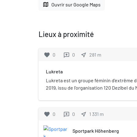
map
Ouvrir sur Google Maps
Lieux à proximité
favorite
0
0
near_me
281
m
reviews
Lukreta
Lukreta est un groupe féminin d'extrême d
2019, issu de l'organisation 120 Dezibel d
allemand. Cofondé et dirigé principalement
ancienne militante identitaire et de la Jeu
l'Allemagne, le groupe rassemble des milit
favorite
0
0
near_me
1 331
m
reviews
Mouvement identitaire et de l'Alternative p
Classé comme cas suspect d'extrême droite
Sportpark Höhenberg
protection de la Constitution de Rhénanie