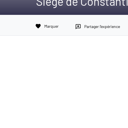
Siège de Constantin
favorite
Marquer
reviews
Partager l'expérience