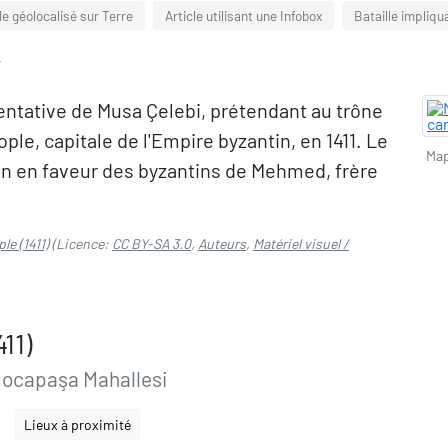
le géolocalisé sur Terre
Article utilisant une Infobox
Bataille impliqu
s
entative de Musa Çelebi, prétendant au trône
le, capitale de l'Empire byzantin, en 1411. Le
Map
ion en faveur des byzantins de Mehmed, frère
le (1411)
(Licence:
CC BY-SA 3.0
,
Auteurs
,
Matériel visuel /
11)
Hocapaşa Mahallesi
Lieux à proximité