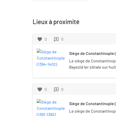
Lieux à proximité
favorite
0
0
reviews
Siège de Constantinople 
Le siège de Constantinopl
Bayezid Ier s'étale sur hui
Durant la majeure partie d
s'apparente plus à un bloc
Constantinople du reste 
favorite
0
0
reviews
voie terrestre, la faibles
permettant aux Byzantins
Siège de Constantinople (
assistances par voie mari
de Constantinople conduit
Le siège de Constantinopl