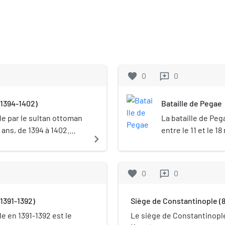
favorite
0
0
reviews
(1394-1402)
Bataille de Pegae
e par le sultan ottoman
La bataille de Peg
t ans, de 1394 à 1402.
entre le 11 et le 
navigate_next
e cette période, le siège
Constantinople et
us qui isole
byzantino-bulgare 
du monde, du moins par
la source; dans les
favorite
0
0
reviews
se de la marine ottomane
Marie-de-la-Sourc
 de recevoir des
quelques années p
1391-1392)
Siège de Constantinople (8
time. Ce siège ou blocus
Dès la première at
 les princes chrétiens à
byzantines furen
e en 1391-1392 est le
Le siège de Constantinople