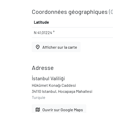
Coordonnées géographiques
(
Latitude
N 41.01224 °
place
Afficher sur la carte
Adresse
İstanbul Valiliği
Hükümet Konağı Caddesi
34110 Istanbul, Hocapaşa Mahallesi
Turquie
map
Ouvrir sur Google Maps