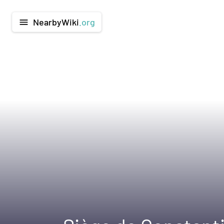
NearbyWiki
.org
menu