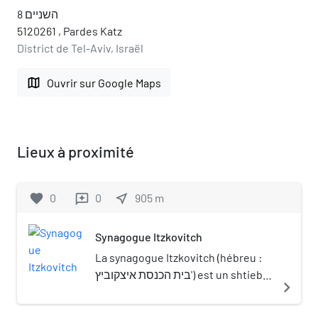
השניים 8
5120261 , Pardes Katz
District de Tel-Aviv, Israël
map
Ouvrir sur Google Maps
Lieux à proximité
favorite
0
0
near_me
905
m
reviews
Synagogue Itzkovitch
La synagogue Itzkovitch (hébreu :
בית הכנסת איצקוביץ') est un shtiebel
navigate_next
situé 4 rue Rav Schach dans le
centre-ville de Bnei Brak, en Israël.