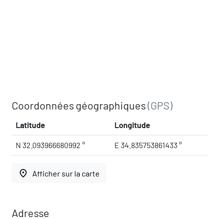
Coordonnées géographiques
(GPS)
Latitude
Longitude
N 32.093966680992 °
E 34.835753861433 °
place
Afficher sur la carte
Adresse