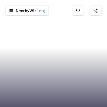
NearbyWiki
.org
menu
place
share