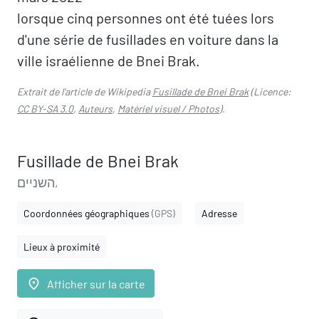
lorsque cinq personnes ont été tuées lors
d'une série de fusillades en voiture dans la
ville israélienne de Bnei Brak.
Extrait de l'article de Wikipedia
Fusillade de Bnei Brak
(Licence:
CC BY-SA 3.0
,
Auteurs
,
Matériel visuel / Photos
).
Fusillade de Bnei Brak
השניים,
Coordonnées géographiques
(GPS)
Adresse
Lieux à proximité
place
Afficher sur la carte