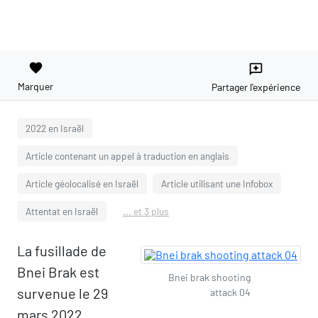
favorite
reviews
Marquer
Partager l'expérience
2022 en Israël
Article contenant un appel à traduction en anglais
Article géolocalisé en Israël
Article utilisant une Infobox
Attentat en Israël
... et 3 plus
La fusillade de
Bnei Brak est
Bnei brak shooting
survenue le 29
attack 04
mars 2022