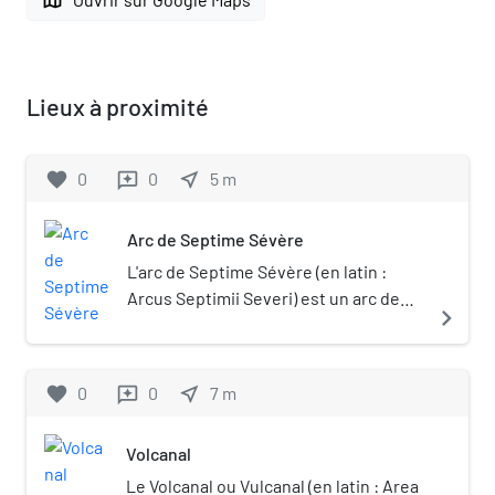
Lieux à proximité
favorite
0
0
near_me
5
m
reviews
Arc de Septime Sévère
L'arc de Septime Sévère (en latin :
Arcus Septimii Severi) est un arc de
navigate_next
triomphe romain situé sur le Forum
Romain de Rome.
favorite
0
0
near_me
7
m
reviews
Volcanal
Le Volcanal ou Vulcanal (en latin : Area