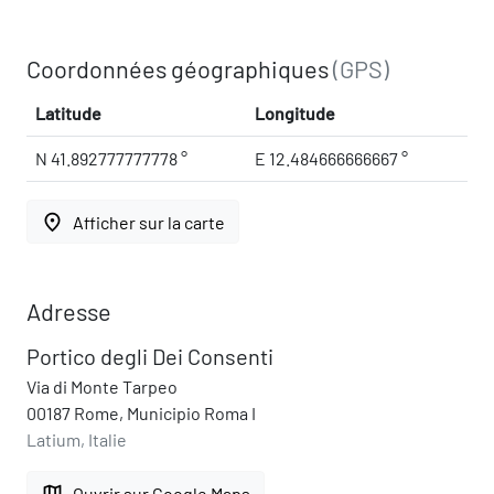
Coordonnées géographiques
(GPS)
Latitude
Longitude
N 41.892777777778 °
E 12.484666666667 °
place
Afficher sur la carte
Adresse
Portico degli Dei Consenti
Via di Monte Tarpeo
00187 Rome, Municipio Roma I
Latium, Italie
map
Ouvrir sur Google Maps