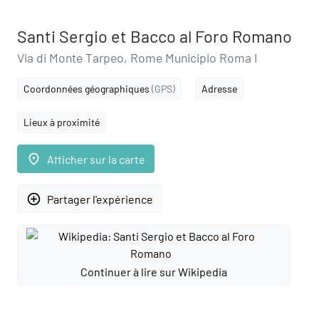
Santi Sergio et Bacco al Foro Romano
Via di Monte Tarpeo, Rome Municipio Roma I
Coordonnées géographiques
(GPS)
Adresse
Lieux à proximité
place
Afficher sur la carte
add_circle_outline
Partager l'expérience
Continuer à lire sur Wikipedia