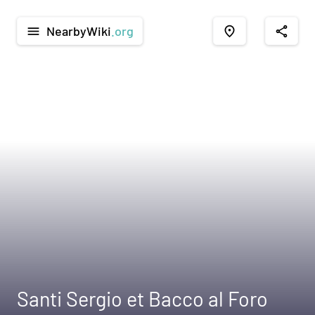
NearbyWiki
.org
menu
place
share
Santi Sergio et Bacco al Foro