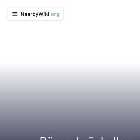
NearbyWiki
.org
menu