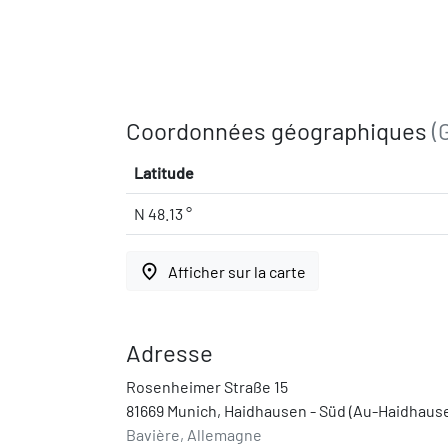
Coordonnées géographiques
(
Latitude
N 48.13 °
place
Afficher sur la carte
Adresse
Rosenheimer Straße 15
81669 Munich, Haidhausen - Süd (Au-Haidhaus
Bavière, Allemagne