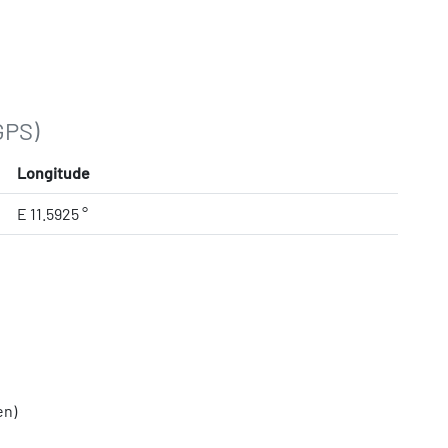
GPS)
Longitude
E 11.5925 °
en)