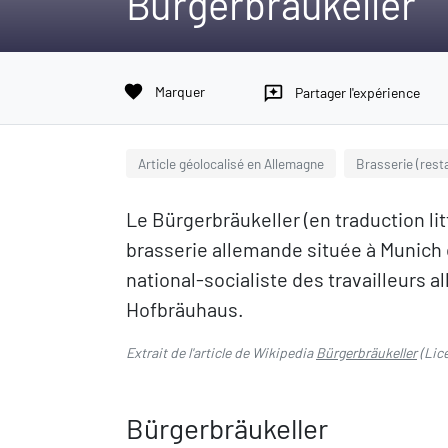
Bürgerbräukeller
favorite
Marquer
reviews
Partager l'expérience
Article géolocalisé en Allemagne
Brasserie (rest
Le Bürgerbräukeller (en traduction litt
brasserie allemande située à Munich 
national-socialiste des travailleurs al
Hofbräuhaus.
Extrait de l'article de Wikipedia
Bürgerbräukeller
(Lic
Bürgerbräukeller