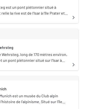
arché, qui devrait commencer en 2018.
eg est un pont piétonnier situé à
elie la rive est de l'Isar à l'île Prater et
navigate_next
 de l'Isar appelé Kleine Isar. La
ecte à travers le Grand Isar est le
 qui mène de l’île à la rive ouest.
ehrsteg
 Wehrsteg, long de 170 mètres environ,
t un pont piétonnier situé sur l’Isar à
navigate_next
 passe au-dessus d'un barrage qui relie
Île aux Musées et l'Île Prater. À travers dix
arrage, l’eau peut être évacuée du
tit Isar. La jetée existante a été
nich
966. Le Mariannenbrücke et le pont des
irectement l'île Prater à l’ouest du pont, à
 Munich est un musée du Club alpin
 du pont.
'histoire de l'alpinisme. Situé sur l'île
re de Munich, il abrite les archives