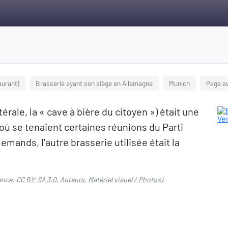
aurant)
Brasserie ayant son siège en Allemagne
Munich
Page a
érale, la « cave à bière du citoyen ») était une
où se tenaient certaines réunions du Parti
lemands, l'autre brasserie utilisée était la
ence:
CC BY-SA 3.0
,
Auteurs
,
Matériel visuel / Photos
).