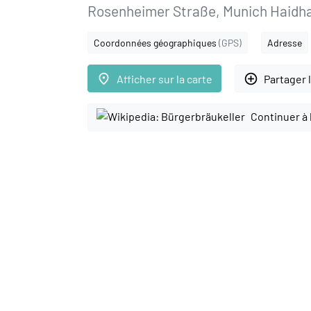
Rosenheimer Straße, Munich Haidha
Coordonnées géographiques
(GPS)
Adresse
place
add_circle_outline
Afficher sur la carte
Partager 
Continuer à 