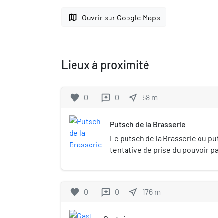
map
Ouvrir sur Google Maps
Lieux à proximité
favorite
0
0
near_me
58
m
reviews
Putsch de la Brasserie
Le putsch de la Brasserie ou p
tentative de prise du pouvoir pa
menée par Adolf Hitler, dirigean
socialiste des travailleurs alle
soirée du 8 novembre 1923. Elle
favorite
0
0
near_me
176
m
reviews
principalement à la Bürgerbräuk
Munich. Y participèrent notam