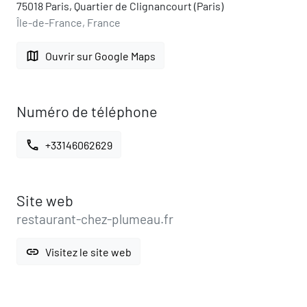
75018 Paris, Quartier de Clignancourt (Paris)
Île-de-France, France
map
Ouvrir sur Google Maps
Numéro de téléphone
call
+33146062629
Site web
restaurant-chez-plumeau.fr
link
Visitez le site web