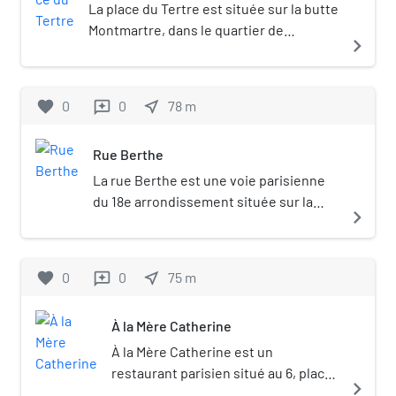
La place du Tertre est située sur la butte
Montmartre, dans le quartier de
navigate_next
Clignancourt du 18e arrondissement de
Paris, en France, à 130 m d'altitude. Place
principale de l’ancien village de
favorite
0
0
near_me
78
m
reviews
Montmartre et célèbre dans le monde
entier pour ses artistes peintres et ses
Rue Berthe
terrasses, de nombreux artistes y
dressent leurs chevalets chaque jour
La rue Berthe est une voie parisienne
pour les touristes. Elle est un des lieux
du 18e arrondissement située sur la
navigate_next
de Paris les plus visités.
butte Montmartre, dans le quartier de
Clignancourt.
favorite
0
0
near_me
75
m
reviews
À la Mère Catherine
À la Mère Catherine est un
restaurant parisien situé au 6, place
navigate_next
du Tertre dans le 18e