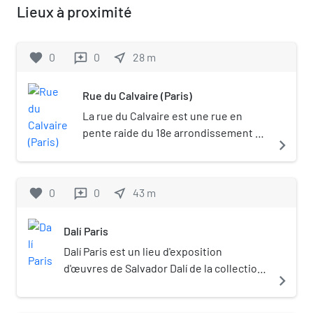
Lieux à proximité
favorite
0
0
near_me
28
m
reviews
Rue du Calvaire (Paris)
La rue du Calvaire est une rue en
pente raide du 18e arrondissement de
navigate_next
Paris, proche de la butte Montmartre.
favorite
0
0
near_me
43
m
reviews
Dalí Paris
Dalí Paris est un lieu d'exposition
d'œuvres de Salvador Dalí de la collection
navigate_next
Dali Universe, en particulier des
sculptures et gravures. Rénové en 2018,