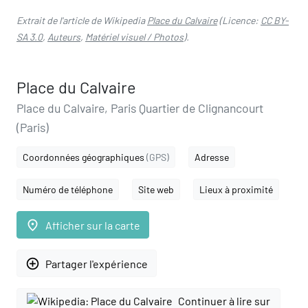
Extrait de l'article de Wikipedia
Place du Calvaire
(Licence:
CC BY-
SA 3.0
,
Auteurs
,
Matériel visuel / Photos
).
Place du Calvaire
Place du Calvaire, Paris Quartier de Clignancourt
(Paris)
Coordonnées géographiques
(GPS)
Adresse
Numéro de téléphone
Site web
Lieux à proximité
place
Afficher sur la carte
add_circle_outline
Partager l'expérience
Continuer à lire sur