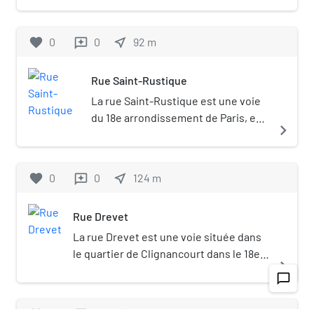
arrondissement. Fondé en 1793, c'est
l'un des plus anciens restaurants de
favorite
0
0
near_me
92
m
reviews
la place.
Rue Saint-Rustique
La rue Saint-Rustique est une voie
du 18e arrondissement de Paris, en
navigate_next
France.
favorite
0
0
near_me
124
m
reviews
Rue Drevet
La rue Drevet est une voie située dans
le quartier de Clignancourt dans le 18e
navigate_next
arrondissement de Paris.
chat_bubble_outline
0
0
97
m