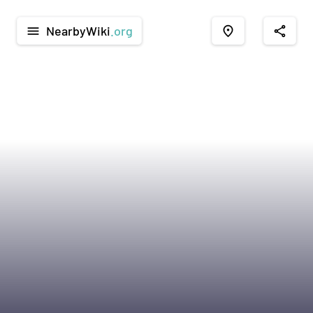
NearbyWiki
.org
menu
place
share