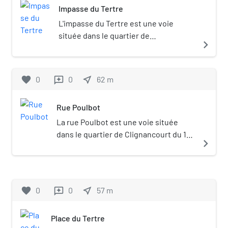
Impasse du Tertre
L'impasse du Tertre est une voie
située dans le quartier de
navigate_next
Clignancourt du 18e arrondissement
de Paris.
favorite
0
0
near_me
62
m
reviews
Rue Poulbot
La rue Poulbot est une voie située
dans le quartier de Clignancourt du 18e
navigate_next
arrondissement de Paris, en France.
favorite
0
0
near_me
57
m
reviews
Place du Tertre