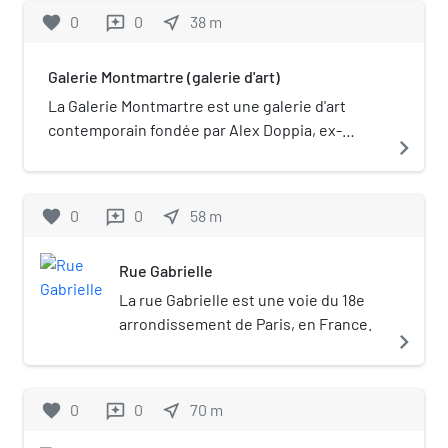
le musée compte plus de 300 œuvres
favorite
0
0
near_me
38
m
reviews
originales, représentatives de son travail.
Il se trouve à Paris, dans le quartier de
Galerie Montmartre (galerie d'art)
Montmartre.
La Galerie Montmartre est une galerie d'art
contemporain fondée par Alex Doppia, ex-
navigate_next
directeur du musée Dalí Paris, à Paris.
favorite
0
0
near_me
58
m
reviews
Rue Gabrielle
La rue Gabrielle est une voie du 18e
arrondissement de Paris, en France.
navigate_next
favorite
0
0
near_me
70
m
reviews