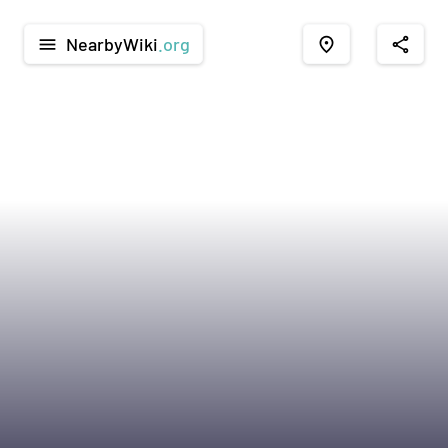
NearbyWiki
.org
menu
place
share