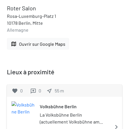
Roter Salon
Rosa-Luxemburg-Platz 1
10178 Berlin, Mitte
Allemagne
map
Ouvrir sur Google Maps
Lieux à proximité
favorite
0
0
near_me
55
m
reviews
Volksbühne Berlin
La Volksbühne Berlin
(actuellement Volksbühne am
navigate_next
Rosa-Luxemburg-Platz) est un