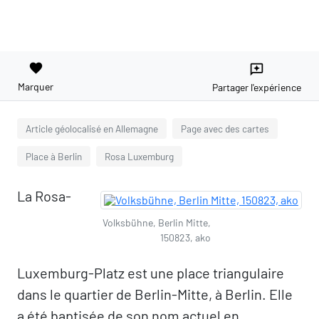
favorite
reviews
Marquer
Partager l'expérience
Article géolocalisé en Allemagne
Page avec des cartes
Place à Berlin
Rosa Luxemburg
La Rosa-
Volksbühne, Berlin Mitte,
150823, ako
Luxemburg-Platz est une place triangulaire
dans le quartier de Berlin-Mitte, à Berlin. Elle
a été baptisée de son nom actuel en