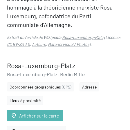
hommage à la théoricienne marxiste Rosa
Luxemburg, cofondatrice du Parti
communiste d'Allemagne.
Extrait de l'article de Wikipedia
Rosa-Luxemburg-Platz
(Licence:
CC BY-SA 3.0
,
Auteurs
,
Matériel visuel / Photos
).
Rosa-Luxemburg-Platz
Rosa-Luxemburg-Platz, Berlin Mitte
Coordonnées géographiques
(GPS)
Adresse
Lieux à proximité
place
Afficher sur la carte