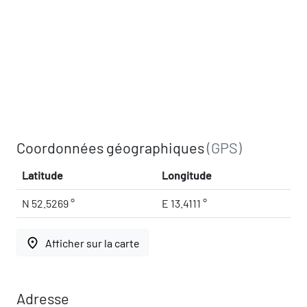
Coordonnées géographiques
(GPS)
Latitude
Longitude
N 52.5269 °
E 13.4111 °
place
Afficher sur la carte
Adresse