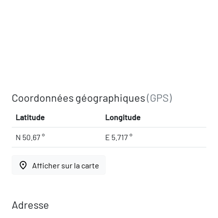
Coordonnées géographiques
(GPS)
Latitude
Longitude
N 50.67 °
E 5.717 °
place
Afficher sur la carte
Adresse