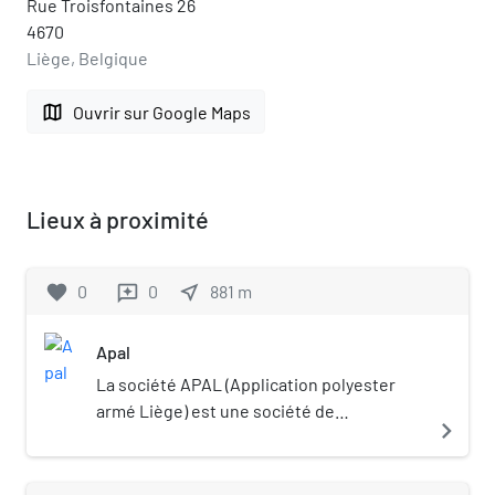
Rue Troisfontaines 26
4670
Liège, Belgique
map
Ouvrir sur Google Maps
Lieux à proximité
favorite
0
0
near_me
881
m
reviews
Apal
La société APAL (Application polyester
armé Liège) est une société de
navigate_next
construction automobile belge fondée en
1961 à Herstal et ensuite installée à
Blegny-Trembleur, en région liégeoise,