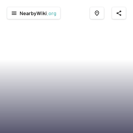
NearbyWiki
.org
menu
place
share