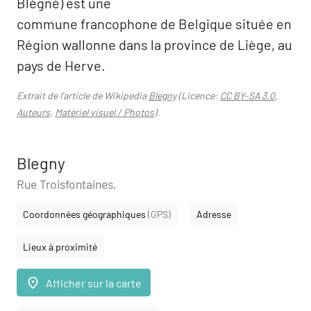
Blègné) est une
commune francophone de Belgique située en
Région wallonne dans la province de Liège, au
pays de Herve.
Extrait de l'article de Wikipedia
Blegny
(Licence:
CC BY-SA 3.0
,
Auteurs
,
Matériel visuel / Photos
).
Blegny
Rue Troisfontaines,
Coordonnées géographiques
(GPS)
Adresse
Lieux à proximité
place
Afficher sur la carte