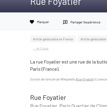
Rue Foyatier
favorite
Marquer
reviews
Partager l'expérience
Article géolocalisé en France
Article géolocalisé
... et 2 plus
La rue Foyatier est une rue de la but
Paris (France).
Extrait de l'article de Wikipedia
Rue Foyatier
(Licence
Rue Foyatier
Rue Foyatier, Paris Quartier de Clig