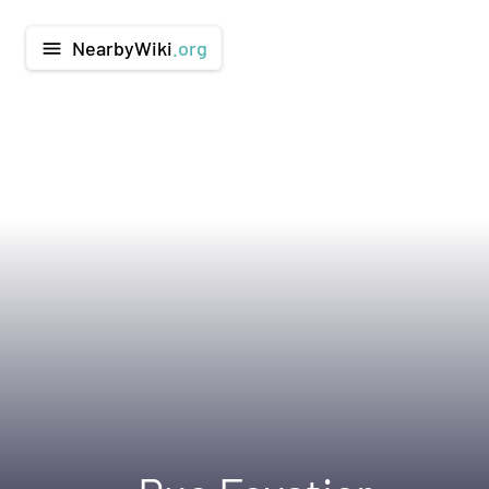
NearbyWiki
.org
menu