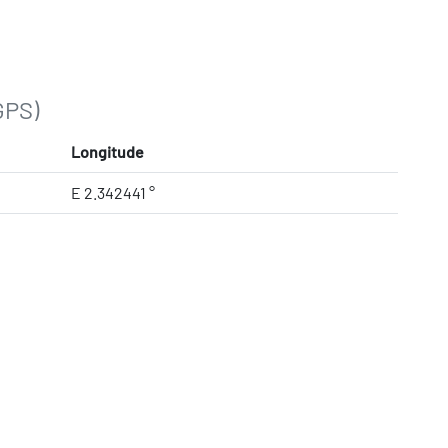
GPS)
Longitude
E 2.342441 °