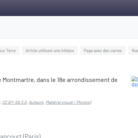
 sur Terre
Article utilisant une Infobox
Page avec des cartes
Rue
te Montmartre, dans le 18e arrondissement de
:
CC BY-SA 3.0
,
Auteurs
,
Matériel visuel / Photos
).
nancourt (Paris)