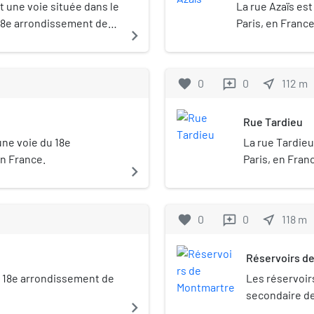
nte-six mètres de
 une voie située dans le
La rue Azaïs es
te trente. Géré par la
 18e arrondissement de
Paris, en France
navigate_next
ports en commun
peu plus de 3 400 000
favorite
0
0
near_me
112
m
reviews
Rue Tardieu
une voie du 18e
La rue Tardieu
en France.
Paris, en Fran
navigate_next
favorite
0
0
near_me
118
m
reviews
Réservoirs d
u 18e arrondissement de
Les réservoir
secondaire de 
navigate_next
est situé rue 