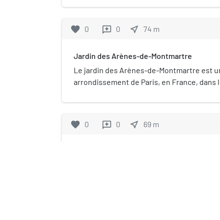
favorite
0
0
near_me
74
m
reviews
Jardin des Arènes-de-Montmartre
Le jardin des Arènes-de-Montmartre est u
arrondissement de Paris, en France, dans l
Clignancourt.
favorite
0
0
near_me
69
m
reviews
Square Louise-Michel (Paris)
Le square Louise-Michel est u
arrondissement de Paris (Franc
Grandes-Carrières.