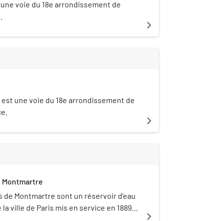
t une voie du 18e arrondissement de
.
navigate_next
 est une voie du 18e arrondissement de
ce.
navigate_next
e Montmartre
s de Montmartre sont un réservoir d'eau
la ville de Paris mis en service en 1889. Il
navigate_next
Azaïs, dans le quartier de Montmartre du