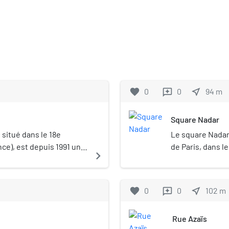
favorite
0
0
near_me
94
m
reviews
Square Nadar
 situé dans le 18e
Le square Nadar
ce), est depuis 1991 un
de Paris, dans l
navigate_next
ue comprenant deux
r au sommet de la butte
à la basilique du Sacré-
favorite
0
0
near_me
102
m
reviews
'escalier de 222
0, il a été entièrement
Rue Azaïs
é en 1991. Long de cent-