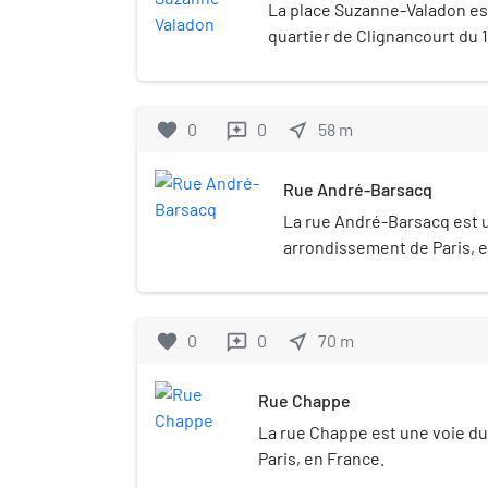
huit mètres, il gravit les tre
La place Suzanne-Valadon est
dénivelée en moins d'une minu
quartier de Clignancourt du
RATP, l'opérateur des trans
Paris.
parisiens, il a transporté un 
voyageurs en 2019.
favorite
0
0
near_me
58
m
reviews
Rue André-Barsacq
La rue André-Barsacq est 
arrondissement de Paris, 
favorite
0
0
near_me
70
m
reviews
Rue Chappe
La rue Chappe est une voie d
Paris, en France.