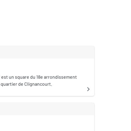
 est un square du 18e arrondissement
e quartier de Clignancourt.
navigate_next