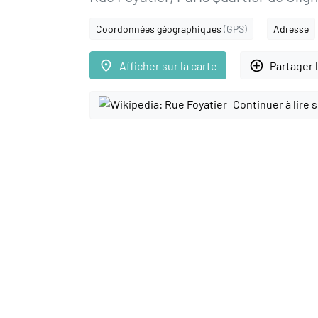
Coordonnées géographiques
(GPS)
Adresse
place
add_circle_outline
Afficher sur la carte
Partager 
Continuer à lire 