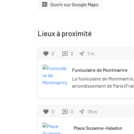
map
Ouvrir sur Google Maps
Lieux à proximité
favorite
0
0
near_me
7
m
reviews
Funiculaire de Montmartre
Le funiculaire de Montmartre,
arrondissement de Paris (Fran
ascenseur incliné automatiq
cabines permettant de monte
Montmartre et d'accéder ainsi 
favorite
0
0
near_me
78
m
reviews
Cœur sans devoir emprunter l
marches. Ouvert en juillet 190
Place Suzanne-Valadon
rénové en 1935 puis transform