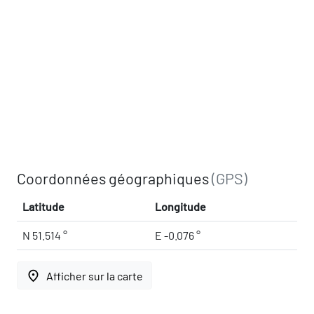
Coordonnées géographiques
(GPS)
Latitude
Longitude
N 51.514 °
E -0.076 °
place
Afficher sur la carte