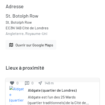
Adresse
St. Botolph Row
St. Botolph Row
EC3N 1AB Cité de Londres
Angleterre, Royaume-Uni
map
Ouvrir sur Google Maps
Lieux à proximité
favorite
0
0
near_me
148
m
reviews
Aldgate (quartier de Londres)
Aldgate est l'un des 25 Wards
(quartier traditionnels) de la Cité de