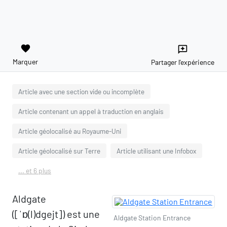
favorite
reviews
Marquer
Partager l'expérience
Article avec une section vide ou incomplète
Article contenant un appel à traduction en anglais
Article géolocalisé au Royaume-Uni
Article géolocalisé sur Terre
Article utilisant une Infobox
... et 6 plus
Aldgate
([ˈɒ(l)dgejt]) est une
Aldgate Station Entrance