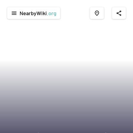
NearbyWiki
.org
menu
place
share