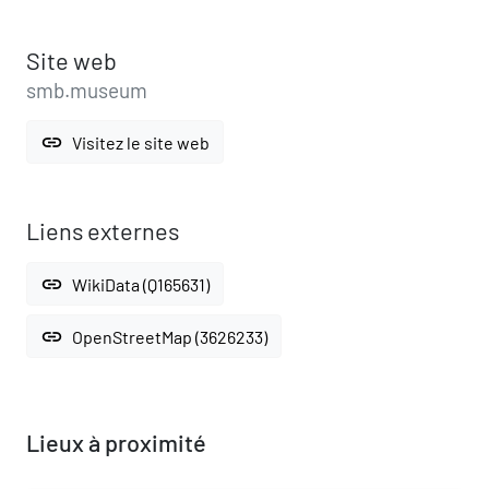
Site web
smb.museum
link
Visitez le site web
Liens externes
link
WikiData (Q165631)
link
OpenStreetMap (3626233)
Lieux à proximité