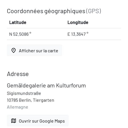
Coordonnées géographiques
(GPS)
Latitude
Longitude
N 52.5086 °
E 13.3647 °
place
Afficher sur la carte
Adresse
Gemäldegalerie am Kulturforum
Sigismundstraße
10785 Berlin, Tiergarten
Allemagne
map
Ouvrir sur Google Maps