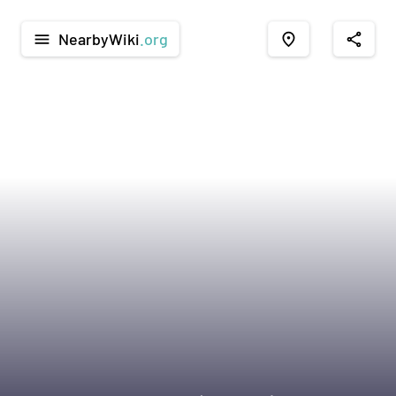
NearbyWiki
.org
menu
place
share