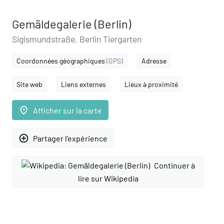
Gemäldegalerie (Berlin)
Sigismundstraße, Berlin Tiergarten
Coordonnées géographiques
(GPS)
Adresse
Site web
Liens externes
Lieux à proximité
place
Afficher sur la carte
add_circle_outline
Partager l'expérience
Continuer à
lire sur Wikipedia