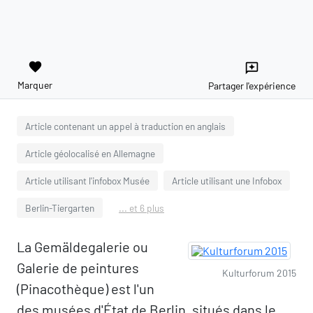
favorite
reviews
Marquer
Partager l'expérience
Article contenant un appel à traduction en anglais
Article géolocalisé en Allemagne
Article utilisant l'infobox Musée
Article utilisant une Infobox
Berlin-Tiergarten
... et 6 plus
La Gemäldegalerie ou
Galerie de peintures
Kulturforum 2015
(Pinacothèque) est l'un
des musées d'État de Berlin, situés dans le