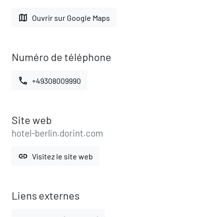
map
Ouvrir sur Google Maps
Numéro de téléphone
call
+49308009990
Site web
hotel-berlin.dorint.com
link
Visitez le site web
Liens externes