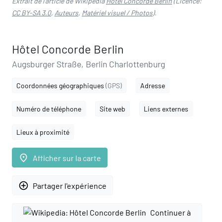
Extrait de l'article de Wikipedia
Hôtel Concorde Berlin
(Licence:
CC BY-SA 3.0
,
Auteurs
,
Matériel visuel / Photos
).
Hôtel Concorde Berlin
Augsburger Straße, Berlin Charlottenburg
Coordonnées géographiques
(GPS)
Adresse
Numéro de téléphone
Site web
Liens externes
Lieux à proximité
place
Afficher sur la carte
add_circle_outline
Partager l'expérience
Continuer à