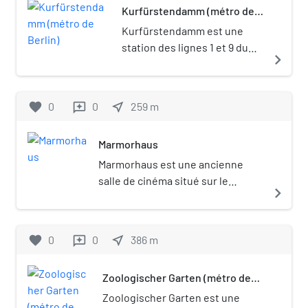
Kurfürstendamm (métro de
célèbre pour avoir été un lieu de
Berlin)
rencontre des artistes au tournant du
Kurfürstendamm est une
siècle.
station des lignes 1 et 9 du
navigate_next
métro de Berlin, située dans
le quartier de
Charlottenbourg.
favorite
0
0
near_me
259
m
reviews
Marmorhaus
Marmorhaus est une ancienne
salle de cinéma situé sur le
navigate_next
Kurfürstendamm en face de
l’église du Souvenir à Berlin.
favorite
0
0
near_me
386
m
reviews
Zoologischer Garten (métro de
Berlin)
Zoologischer Garten est une