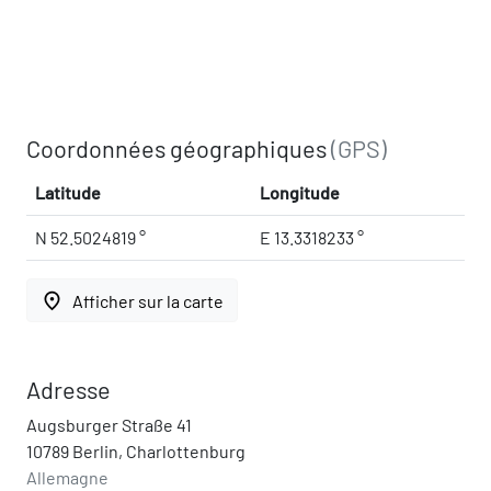
Coordonnées géographiques
(GPS)
Latitude
Longitude
N 52.5024819 °
E 13.3318233 °
place
Afficher sur la carte
Adresse
Augsburger Straße 41
10789 Berlin, Charlottenburg
Allemagne