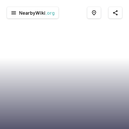
NearbyWiki
.org
menu
place
share