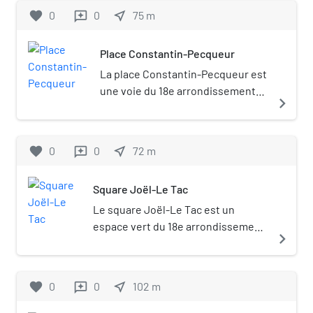
favorite
0
0
near_me
75
m
reviews
Place Constantin-Pecqueur
La place Constantin-Pecqueur est
une voie du 18e arrondissement
navigate_next
de Paris, en France.
favorite
0
0
near_me
72
m
reviews
Square Joël-Le Tac
Le square Joël-Le Tac est un
espace vert du 18e arrondissement
navigate_next
de Paris.
favorite
0
0
near_me
102
m
reviews