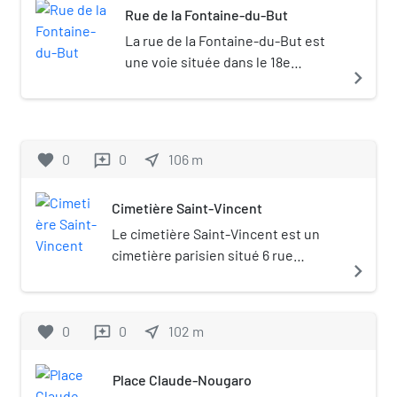
Rue de la Fontaine-du-But
La rue de la Fontaine-du-But est
une voie située dans le 18e
navigate_next
arrondissement de Paris.
favorite
0
0
near_me
106
m
reviews
Cimetière Saint-Vincent
Le cimetière Saint-Vincent est un
cimetière parisien situé 6 rue
navigate_next
Lucien-Gaulard (18e
arrondissement), dans le quartier de
Montmartre.
favorite
0
0
near_me
102
m
reviews
Place Claude-Nougaro