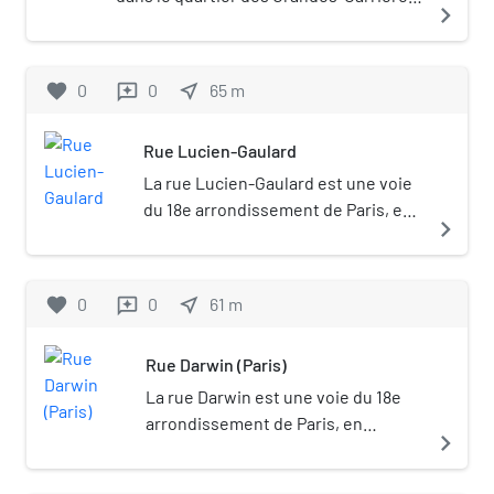
navigate_next
du 18e arrondissement de Paris, en
France.
favorite
0
0
near_me
65
m
reviews
Rue Lucien-Gaulard
La rue Lucien-Gaulard est une voie
du 18e arrondissement de Paris, en
navigate_next
France.
favorite
0
0
near_me
61
m
reviews
Rue Darwin (Paris)
La rue Darwin est une voie du 18e
arrondissement de Paris, en
navigate_next
France.