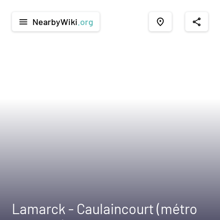
NearbyWiki
.org
menu
place
share
Lamarck - Caulaincourt (métro