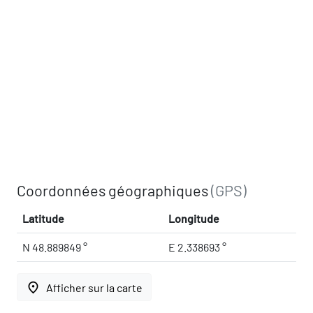
Coordonnées géographiques
(GPS)
Latitude
Longitude
N 48.889849 °
E 2.338693 °
place
Afficher sur la carte