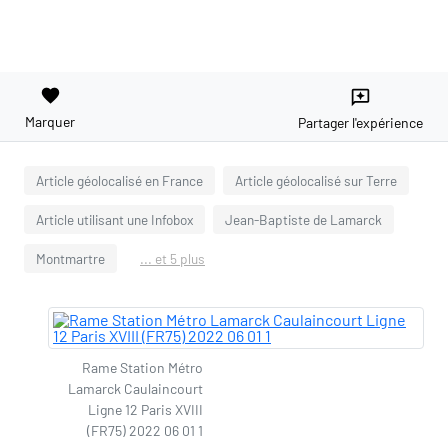
favorite
reviews
Marquer
Partager l'expérience
Article géolocalisé en France
Article géolocalisé sur Terre
Article utilisant une Infobox
Jean-Baptiste de Lamarck
Montmartre
... et 5 plus
Rame Station Métro
Lamarck Caulaincourt
Ligne 12 Paris XVIII
(FR75) 2022 06 01 1