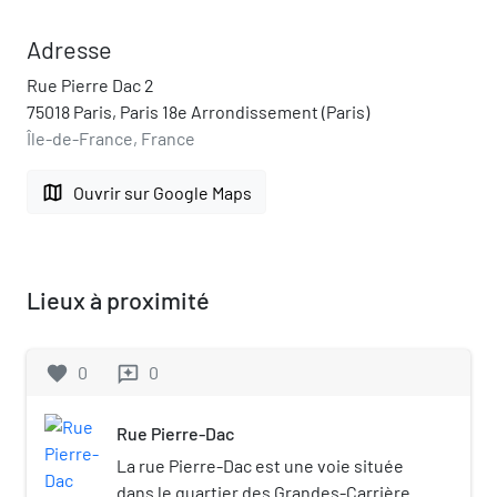
Adresse
Rue Pierre Dac 2
75018 Paris, Paris 18e Arrondissement (Paris)
Île-de-France, France
map
Ouvrir sur Google Maps
Lieux à proximité
favorite
0
0
reviews
Rue Pierre-Dac
La rue Pierre-Dac est une voie située
dans le quartier des Grandes-Carrières