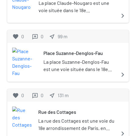
La place Claude-Nougaro est une
voie située dans le 18e
navigate_next
arrondissement de Paris, en France.
favorite
0
0
near_me
99
m
reviews
Place Suzanne-Denglos-Fau
La place Suzanne-Denglos-Fau
est une voie située dans le 18e
navigate_next
arrondissement de Paris.
favorite
0
0
near_me
131
m
reviews
Rue des Cottages
La rue des Cottages est une voie du
18e arrondissement de Paris, en
navigate_next
France.