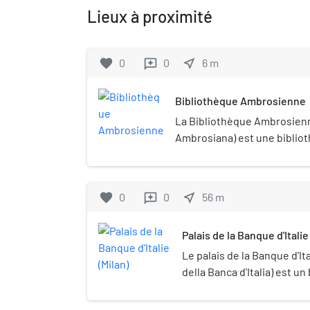
Lieux à proximité
favorite
0
0
near_me
6
m
reviews
Bibliothèque Ambrosienne
La Bibliothèque Ambrosienne
Ambrosiana) est une biblio
Milan, fondée le 8 décembre
la salle de lecture publiqu
Fredericiana », dans le bât
favorite
0
0
near_me
56
m
reviews
également la Pinacothèque
toutes deux le nom d'Ambrois
Palais de la Banque d'Italie
patron de Milan, elles ont é
Federico Borromeo (1564-163
Le palais de la Banque d'Ita
della Banca d'Italia) est u
la ville de Milan en Italie.