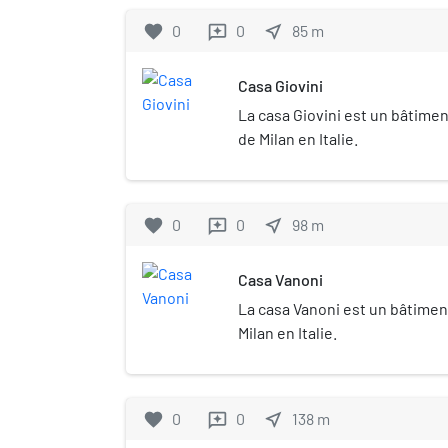
favorite
0
0
near_me
85
m
reviews
Casa Giovini
La casa Giovini est un bâtiment
de Milan en Italie.
favorite
0
0
near_me
98
m
reviews
Casa Vanoni
La casa Vanoni est un bâtiment
Milan en Italie.
favorite
0
0
near_me
138
m
reviews