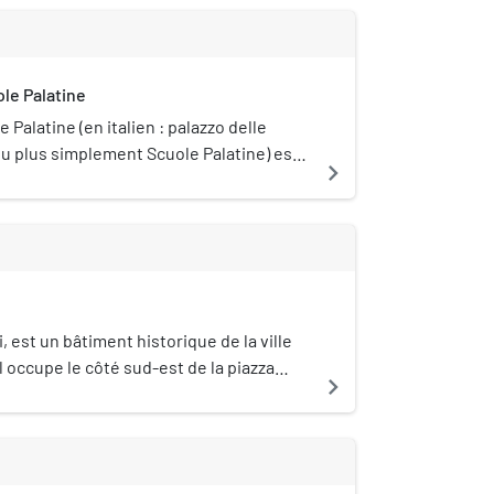
, centre de la cité milanaise à l'époque
ole Palatine
e Palatine (en italien : palazzo delle
ou plus simplement Scuole Palatine) est
navigate_next
ique de la ville de Milan, en Italie, situé
anti, qui constituait le centre historique
que médiévale.
i, est un bâtiment historique de la ville
 Il occupe le côté sud-est de la piazza
navigate_next
 la cité milanaise à l'époque médiévale.