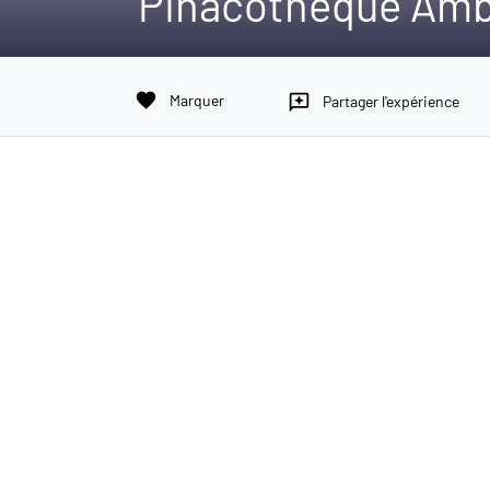
Pinacothèque Amb
favorite
Marquer
reviews
Partager l'expérience