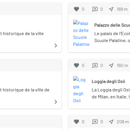
piazza Mercanti
favorite
0
0
near_me
169
m
reviews
médiévale.
Palazzo delle Scu
 historique de la ville
Le palais de l'Ecol
Scuole Palatine, 
navigate_next
un bâtiment histor
sur la piazza Merc
de la cité à l'épo
favorite
0
0
near_me
160
m
reviews
Loggia degli Osii
 historique de la ville de
La Loggia degli Osi
de Milan, en Italie.
navigate_next
Mercanti, centre de
favorite
0
0
near_me
208
m
reviews