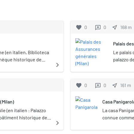
favorite
0
0
near_me
168
m
reviews
Palais de
 (en italien, Biblioteca
Le palais 
thèque historique de
palazzo de
navigate_next
 1609 avec l'ouverture de
bâtiment é
e, dénommée « Sala
iment où se trouve
favorite
0
0
near_me
161
m
reviews
 Ambrosienne. Portant
e de Milan, le saint
 (Milan)
Casa Panigarol
té fondées par le cardinal
1).
lie (en italien : Palazzo
La casa Panigar
n bâtiment historique de
connue comme l
navigate_next
Notaires), est 
Milan, en Italie