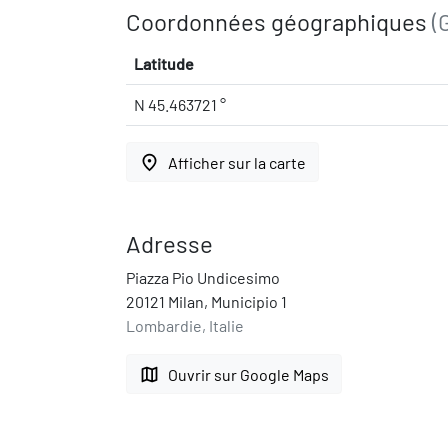
Coordonnées géographiques
(
Latitude
N 45.463721 °
place
Afficher sur la carte
Adresse
Piazza Pio Undicesimo
20121 Milan, Municipio 1
Lombardie, Italie
map
Ouvrir sur Google Maps