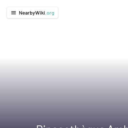
NearbyWiki
.org
menu