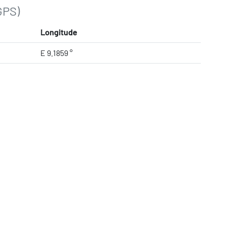
GPS)
Longitude
E 9.1859 °