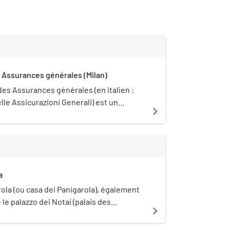
s Assurances générales (Milan)
des Assurances générales (en italien :
lle Assicurazioni Generali) est un
navigate_next
clectique de la ville de Milan en Italie.
a
ola (ou casa dei Panigarola), également
e palazzo dei Notai (palais des
navigate_next
un bâtiment historique de la ville de
. Elle occupe le côté sud-ouest de la