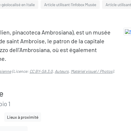
e géolocalisé en Italie
Article utilisant l'infobox Musée
Article utilisan
lien, pinacoteca Ambrosiana), est un musée
e saint Ambroise, le patron de la capitale
lazzo dell'Ambrosiana, où est également
ne.
sienne
(Licence:
CC BY-SA 3.0
,
Auteurs
,
Matériel visuel / Photos
).
e
io 1
Lieux à proximité