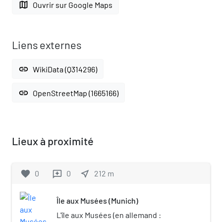
map
Ouvrir sur Google Maps
Liens externes
link
WikiData (Q314296)
link
OpenStreetMap (1665166)
Lieux à proximité
favorite
0
0
near_me
212
m
reviews
Île aux Musées (Munich)
L'île aux Musées (en allemand :