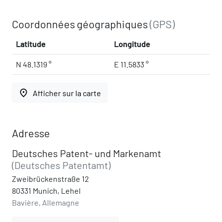
Coordonnées géographiques
(GPS)
Latitude
Longitude
N 48.1319 °
E 11.5833 °
place
Afficher sur la carte
Adresse
Deutsches Patent- und Markenamt
(Deutsches Patentamt)
Zweibrückenstraße 12
80331 Munich, Lehel
Bavière, Allemagne