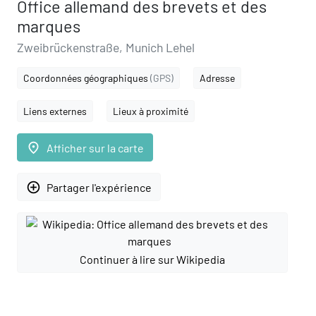
Office allemand des brevets et des
marques
Zweibrückenstraße, Munich Lehel
Coordonnées géographiques
(GPS)
Adresse
Liens externes
Lieux à proximité
place
Afficher sur la carte
add_circle_outline
Partager l'expérience
Continuer à lire sur Wikipedia