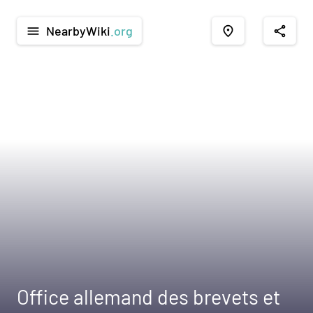
NearbyWiki
.org
menu
place
share
Office allemand des brevets et