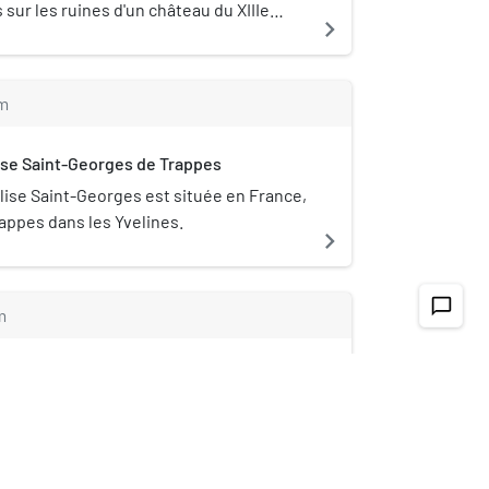
 sur les ruines d'un château du XIIIe
navigate_next
m
ise Saint-Georges de Trappes
glise Saint-Georges est située en France,
rappes dans les Yvelines.
navigate_next
chat_bubble_outline
m
ntigny-le-Bretonneux
Montigny-le-Bretonneux est une division
e française, située dans le département
navigate_next
t la région Île-de-France.