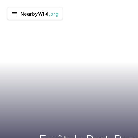
NearbyWiki
.org
menu