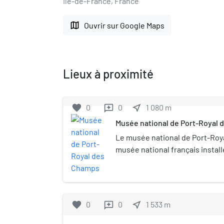
Île-de-France, France
map
Ouvrir sur Google Maps
Lieux à proximité
favorite
0
0
near_me
1 080
m
reviews
Musée national de Port-Royal
Le musée national de Port-Roy
musée national français instal
l'abbaye de Port-Royal des Cha
ferme des Granges. Il est situ
Magny-les-Hameaux, dans les Y
favorite
0
0
near_me
1 533
m
reviews