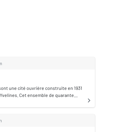
m
ont une cité ouvrière construite en 1931
 Yvelines. Cet ensemble de quarante
navigate_next
 aux 6 à 60 et 5 à 27, avenue Marceau à
m