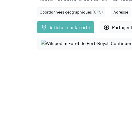
Coordonnées géographiques
(GPS)
Adresse
place
add_circle_outline
Afficher sur la carte
Partager 
Continuer 