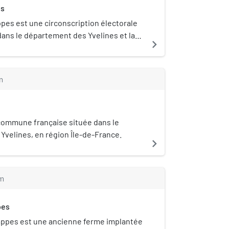
es
pes est une circonscription électorale
dans le département des Yvelines et la
navigate_next
nce. À la suite du redécoupage cantonal
es territoriales du canton sont
ombre de communes du canton passe de
m
commune française située dans le
velines, en région Île-de-France.
navigate_next
m
pes
appes est une ancienne ferme implantée