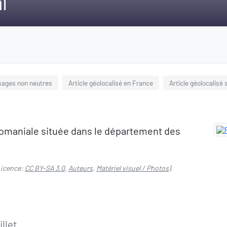
l
sages non neutres
Article géolocalisé en France
Article géolocalisé 
 domaniale située dans le département des
icence:
CC BY-SA 3.0
,
Auteurs
,
Matériel visuel / Photos
).
llet