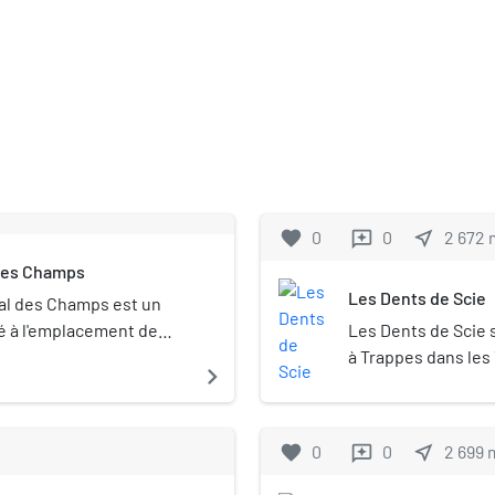
favorite
0
0
near_me
2 672
reviews
 des Champs
Les Dents de Scie
al des Champs est un
lé à l'emplacement de
Les Dents de Scie s
mps et de l'ancienne
à Trappes dans les
navigate_next
é sur la commune de
logements est situé
velines.
Trappes.
favorite
0
0
near_me
2 699
reviews