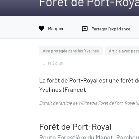
Forêt de Port-Roya
favorite
Marquer
reviews
Partager l'expérience
Aire protégée dans les Yvelines
Article avec pas
... et 2 plus
La forêt de Port-Royal est une forêt
Yvelines (France).
Extrait de l'article de Wikipedia
Forêt de Port-Royal
(L
Forêt de Port-Royal
Route Forestière du Manet, Ramboui