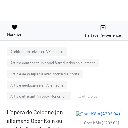
favorite
reviews
Marquer
Partager l'expérience
Architecture civile du XXe siècle
Article contenant un appel à traduction en allemand
Article de Wikipédia avec notice d'autorité
Article géolocalisé en Allemagne
Article utilisant l'infobox Monument
... et 12 plus
L’opéra de Cologne (en
allemand Oper Köln ou
Oper Köln (4202 04)