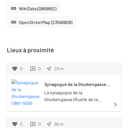
link
WikiData (Q869662)
link
OpenStreetMap (23566809)
Lieux à proximité
favorite
0
0
near_me
29
m
reviews
Synagogue de la Glockengasse
(1861-1938)
La synagogue de la
Glockengasse (Ruelle de la
navigate_next
Cloche) était, avant la Seconde
Guerre mondiale, l'une des deux
grandes synagogues de Cologne
favorite
0
0
near_me
66
m
reviews
(Rhénanie prussienne en