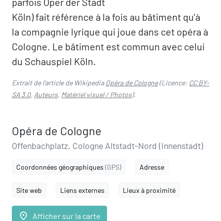
parfois Oper der Stadt
Köln) fait référence à la fois au bâtiment qu'à
la compagnie lyrique qui joue dans cet opéra à
Cologne. Le bâtiment est commun avec celui
du Schauspiel Köln.
Extrait de l'article de Wikipedia
Opéra de Cologne
(Licence:
CC BY-
SA 3.0
,
Auteurs
,
Matériel visuel / Photos
).
Opéra de Cologne
Offenbachplatz, Cologne Altstadt-Nord (Innenstadt)
Coordonnées géographiques
(GPS)
Adresse
Site web
Liens externes
Lieux à proximité
place
Afficher sur la carte