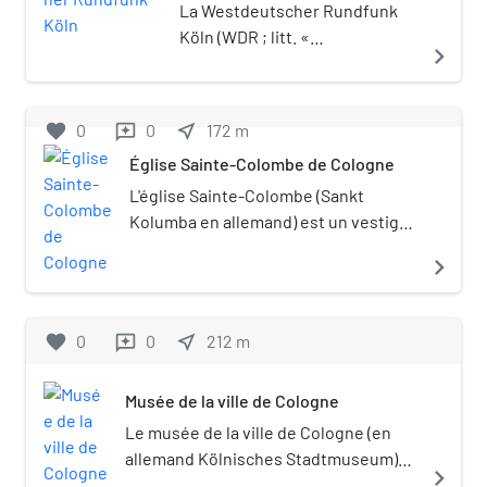
La Westdeutscher Rundfunk
Köln (WDR ; litt. «
navigate_next
Radiodiffusion ouest-
allemande Cologne ») est un
organisme de droit public basé
favorite
0
0
near_me
172
m
reviews
à Cologne et membre de l'ARD.
Église Sainte-Colombe de Cologne
Il s'agit du service public
audiovisuel pour l'État de la
L'église Sainte-Colombe (Sankt
Rhénanie-du-Nord-
Kolumba en allemand) est un vestige
Westphalie.
de l'une des nombreuses églises
navigate_next
romanes de Cologne. Sa construction
remonte à l'année 980. Depuis 2007,
Sankt Kolumba est intégrée au
favorite
0
0
near_me
212
m
reviews
musée diocésain de l'archevêché de
Cologne.
Musée de la ville de Cologne
Le musée de la ville de Cologne (en
allemand Kölnisches Stadtmuseum)
navigate_next
est un musée situé à Cologne,