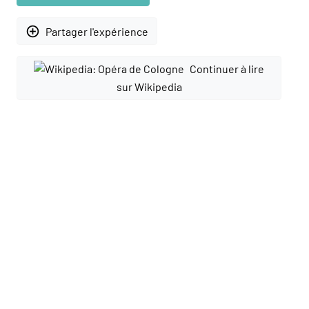
add_circle_outline
Partager l'expérience
Continuer à lire
sur Wikipedia