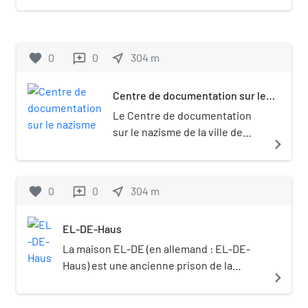
retraçant l'histoire de la ville et de ses
habitants.
favorite
0
0
near_me
304
m
reviews
Centre de documentation sur le
nazisme
Le Centre de documentation
sur le nazisme de la ville de
navigate_next
Cologne (allemand : NS-
Dokumentationszentrum der
Stadt Köln) a été fondé le 13
favorite
0
0
near_me
304
m
reviews
décembre 1979 sur décision du
Conseil municipal de Cologne
EL-DE-Haus
et est devenu le plus grand
mémorial local dédié aux
La maison EL-DE (en allemand : EL-DE-
victimes du national-
Haus) est une ancienne prison de la
navigate_next
socialisme de toute
Gestapo, située dans le centre-ville Nord
l’Allemagne. Depuis 1988, son
de Cologne, qui devint entre 1935 et 1945