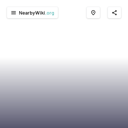
NearbyWiki
.org
menu
place
share