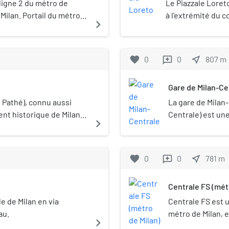
 ligne 2 du métro de
Le Piazzale Loret
 Milan. Portail du métro
à l'extrémité du c
navigate_next
limites de la zone 
via Padova (it). Il
un des raccords an
favorite
0
0
near_me
807
m
reviews
esterna) et à pro
Gare de Milan-Ce
zo Pathé), connu aussi
La gare de Milan-
ent historique de Milan
Centrale) est une
navigate_next
Duca d'Aosta, au c
région de Lombard
seconde gare d'It
favorite
0
0
near_me
781
m
reviews
millions de voyag
Centrale FS (mét
 de Milan en via
Centrale FS est un
au.
métro de Milan, en
navigate_next
inaugurée le 27 