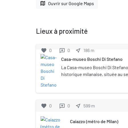
map
Ouvrir sur Google Maps
Lieux à proximité
favorite
0
0
near_me
186
m
reviews
Casa-museo Boschi Di Stefano
La Casa-museo Boschi Di Stefan
historique milanaise, située au s
immeuble Art déco conçu par l'ar
Portaluppi, dans la via Giorgio Ja
Buenos Aires. Il propose une sél
cents œuvres représentatives de 
favorite
0
0
near_me
599
m
reviews
acquises par Antonio Boschi (189
Marieda Di Stefano (1901-1968). Po
Caiazzo (métro de Milan)
de Milan