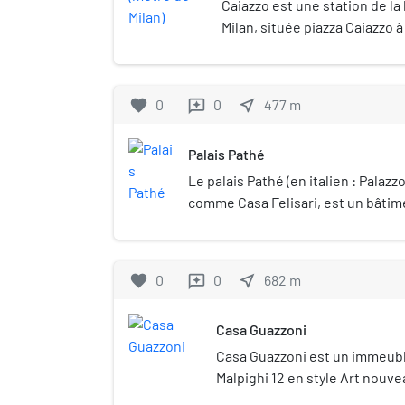
Caiazzo est une station de la
Milan, située piazza Caiazzo à
Portail de Milan
favorite
0
0
near_me
477
m
reviews
Palais Pathé
Le palais Pathé (en italien : Palaz
comme Casa Felisari, est un bâtim
en Italie.
favorite
0
0
near_me
682
m
reviews
Casa Guazzoni
Casa Guazzoni est un immeuble
Malpighi 12 en style Art nouve