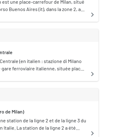
o est une place-carrefour de Milan, situé
orso Buenos Aires (it), dans la zone 2, aux
navigate_next
3) et à l'origine de viale Monza (it) et de
 s'agit d'un important carrefour situé sur
nulaires de la ville (la circonvallazione
ximité du périphérique de Milan.
ntrale
Centrale (en italien : stazione di Milano
 gare ferroviaire italienne, située place
navigate_next
entre de la ville de Milan, capitale de la
ie. Première gare de la ville et
alie, elle voit passer en moyenne 120
eurs par an.
ro de Milan)
e station de la ligne 2 et de la ligne 3 du
 Italie. La station de la ligne 2 a été
navigate_next
avril 1970 comme une extension d'une