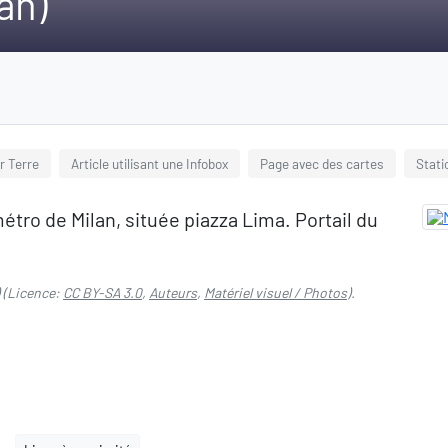
an)
r Terre
Article utilisant une Infobox
Page avec des cartes
Stati
métro de Milan, située piazza Lima. Portail du
(Licence:
CC BY-SA 3.0
,
Auteurs
,
Matériel visuel / Photos
).