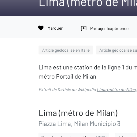
Lima (métro de Mil
favorite
Marquer
reviews
Partager l'expérience
Article géolocalisé en Italie
Article géolocalisé su
Lima est une station de la ligne 1 du 
métro Portail de Milan
Extrait de l'article de Wikipedia
Lima (métro de Milan)
Lima (métro de Milan)
Piazza Lima, Milan Municipio 3