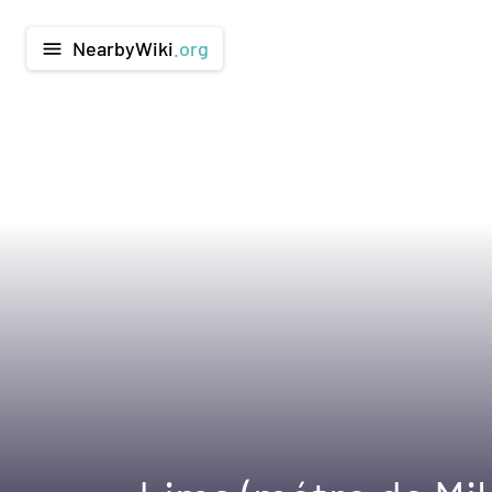
NearbyWiki
.org
menu