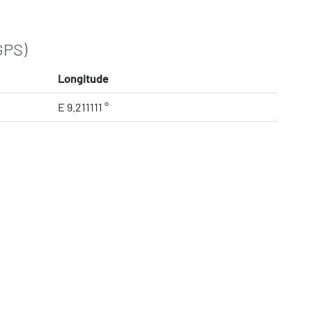
GPS)
Longitude
E 9.211111 °