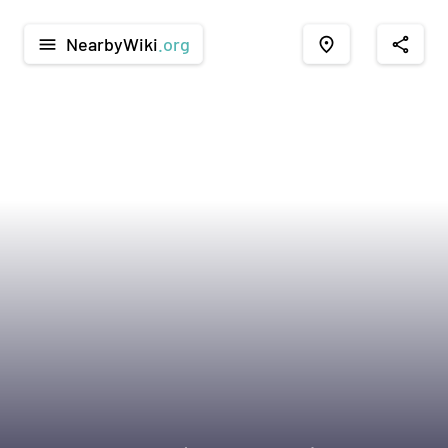
NearbyWiki
.org
menu
place
share