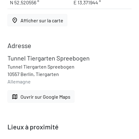
N 52.520556 °
E 13.371944 °
place
Afficher sur la carte
Adresse
Tunnel Tiergarten Spreebogen
Tunnel Tiergarten Spreebogen
10557 Berlin, Tiergarten
Allemagne
map
Ouvrir sur Google Maps
Lieux à proximité