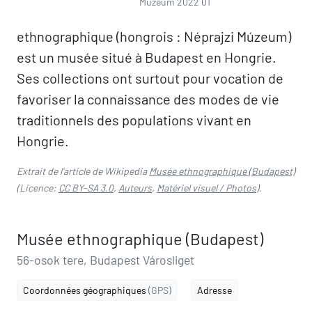
Múzeum 2022 01
ethnographique (hongrois : Néprajzi Múzeum)
est un musée situé à Budapest en Hongrie.
Ses collections ont surtout pour vocation de
favoriser la connaissance des modes de vie
traditionnels des populations vivant en
Hongrie.
Extrait de l'article de Wikipedia
Musée ethnographique (Budapest)
(Licence:
CC BY-SA 3.0
,
Auteurs
,
Matériel visuel / Photos
).
Musée ethnographique (Budapest)
56-osok tere, Budapest Városliget
Coordonnées géographiques
(GPS)
Adresse