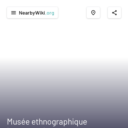
NearbyWiki
.org
menu
place
share
Musée ethnographique