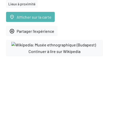
Lieux à proximité
place
Afficher sur la carte
add_circle_outline
Partager l'expérience
Continuer à lire sur Wikipedia