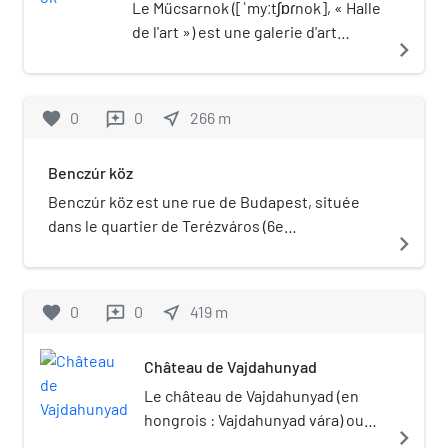
Le Műcsarnok ([ˈmyːtʃɒɾnok], « Halle
de l'art ») est une galerie d'art
navigate_next
située en face du Musée des beaux-
arts, sur la Place des Héros à
Budapest. Il a été construit à
favorite
0
0
near_me
266
m
reviews
l'occasion des Festivités du
Millénaire de 1896. Ce site est
Benczúr köz
desservi par la station de métro
Hősök tere : .
Benczúr köz est une rue de Budapest, située
dans le quartier de Terézváros (6e
navigate_next
arrondissement). Portail de Budapest
favorite
0
0
near_me
419
m
reviews
Château de Vajdahunyad
Le château de Vajdahunyad (en
hongrois : Vajdahunyad vára) ou
navigate_next
Historial architectural (Történelmi