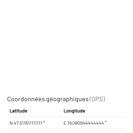
Coordonnées géographiques
(GPS)
Latitude
Longitude
N 47.511611111111 °
E 19.080944444444 °