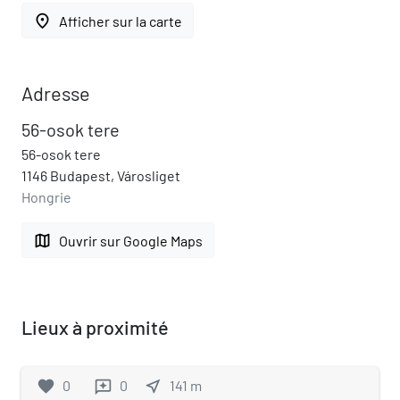
place
Afficher sur la carte
Adresse
56-osok tere
56-osok tere
1146 Budapest, Városliget
Hongrie
map
Ouvrir sur Google Maps
Lieux à proximité
favorite
0
0
near_me
141
m
reviews