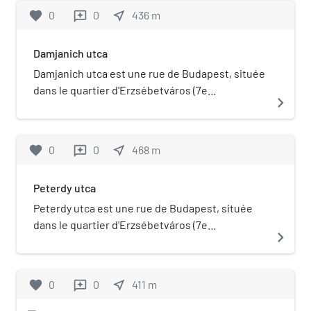
(Vajdahunyad en hongrois), situé
favorite
0
0
near_me
436
m
reviews
en Transylvanie. Ce site est
desservi par la station Hősök tere
: .
Damjanich utca
Damjanich utca est une rue de Budapest, située
dans le quartier d'Erzsébetváros (7e
navigate_next
arrondissement). Portail de Budapest
favorite
0
0
near_me
468
m
reviews
Peterdy utca
Peterdy utca est une rue de Budapest, située
dans le quartier d'Erzsébetváros (7e
navigate_next
arrondissement). Portail de Budapest
favorite
0
0
near_me
411
m
reviews