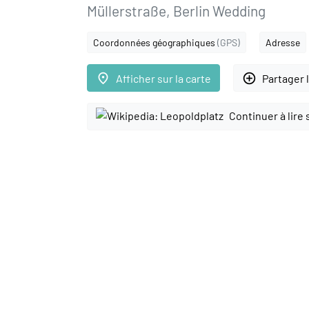
Müllerstraße, Berlin Wedding
Coordonnées géographiques
(GPS)
Adresse
place
add_circle_outline
Afficher sur la carte
Partager 
Continuer à lire