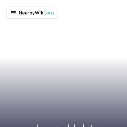
NearbyWiki
.org
menu