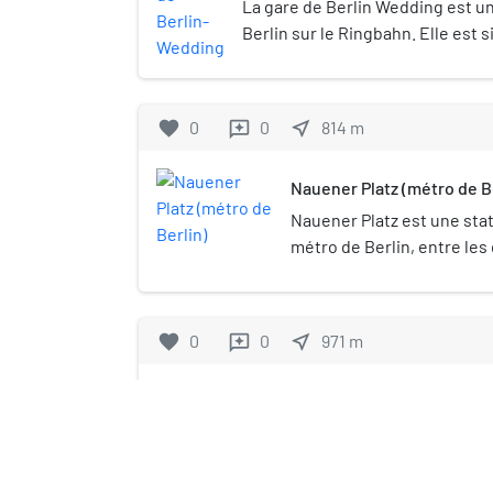
La gare de Berlin Wedding est un
Berlin sur le Ringbahn. Elle est s
éponyme dans l'arrondissement d
mai 1872, il s'agit de la plus anc
favorite
0
0
near_me
814
m
reviews
Nauener Platz (métro de B
Nauener Platz est une stati
métro de Berlin, entre les
Gesundbrunnen et de Wed
favorite
0
0
near_me
971
m
reviews
Schering
Schering (fondée en 1871 par Ernst Scherin
anonyme allemande d'industrie pharmaceut
avec Bayer AG pour donner naissance à Ba