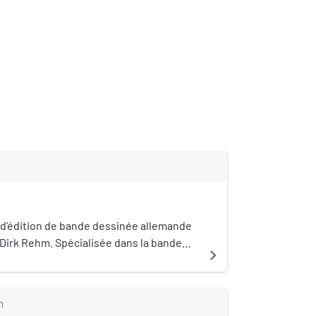
d'édition de bande dessinée allemande
r Dirk Rehm. Spécialisée dans la bande
navigate_next
me Avant-verlag ou Edition Moderne,
e pour ses traductions depuis le
m