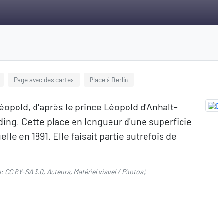
Page avec des cartes
Place à Berlin
Léopold, d'après le prince Léopold d'Anhalt-
ing. Cette place en longueur d'une superficie
le en 1891. Elle faisait partie autrefois de
e:
CC BY-SA 3.0
,
Auteurs
,
Matériel visuel / Photos
).