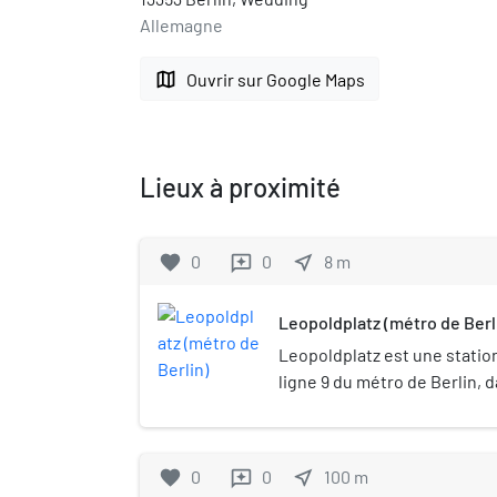
Allemagne
map
Ouvrir sur Google Maps
Lieux à proximité
favorite
0
0
near_me
8
m
reviews
Leopoldplatz (métro de Berl
Leopoldplatz est une station 
ligne 9 du métro de Berlin, d
Wedding, sous la place du 
favorite
0
0
near_me
100
m
reviews