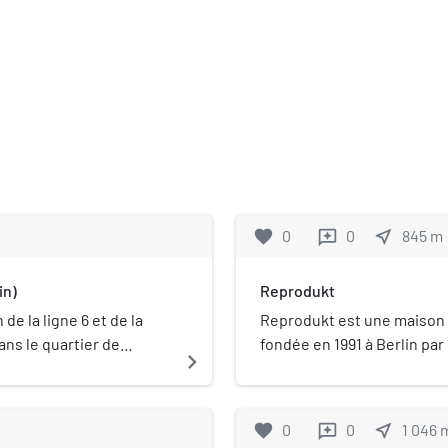
favorite
0
0
near_me
845
m
reviews
in)
Reprodukt
de la ligne 6 et de la
Reprodukt est une maison 
ans le quartier de
fondée en 1991 à Berlin pa
navigate_next
même nom.
dessinée alternative, com
elle est notamment réputé
français et l'anglais.
favorite
0
0
near_me
1 046
reviews