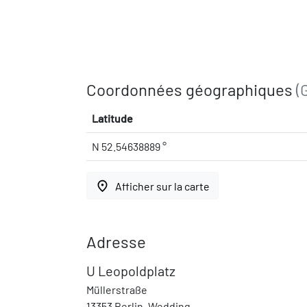
Coordonnées géographiques
(
Latitude
N 52.54638889 °
place
Afficher sur la carte
Adresse
U Leopoldplatz
Müllerstraße
13353 Berlin, Wedding