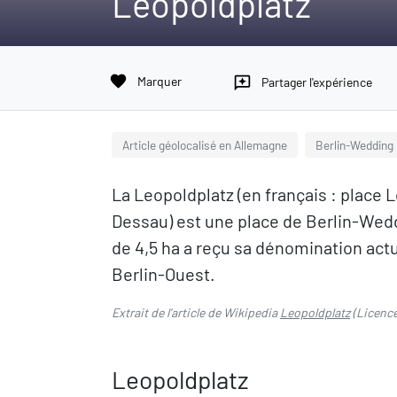
Leopoldplatz
favorite
Marquer
reviews
Partager l'expérience
Article géolocalisé en Allemagne
Berlin-Wedding
La Leopoldplatz (en français : place 
Dessau) est une place de Berlin-Wedd
de 4,5 ha a reçu sa dénomination actuel
Berlin-Ouest.
Extrait de l'article de Wikipedia
Leopoldplatz
(Licenc
Leopoldplatz