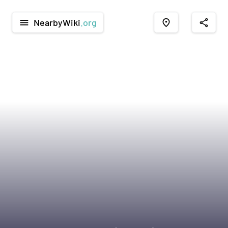
NearbyWiki
.org
menu
place
share