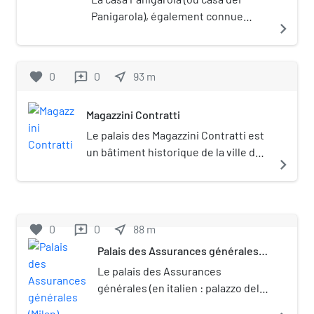
Panigarola), également connue
navigate_next
comme le palazzo dei Notai (palais
des Notaires), est un bâtiment
historique de la ville de Milan, en
favorite
0
0
near_me
93
m
reviews
Italie. Elle occupe le côté sud-ouest
de la piazza Mercanti, centre de la
Magazzini Contratti
cité milanaise à l'époque médiévale.
Le palais des Magazzini Contratti est
un bâtiment historique de la ville de
navigate_next
Milan en Italie.
favorite
0
0
near_me
88
m
reviews
Palais des Assurances générales
(Milan)
Le palais des Assurances
générales (en italien : palazzo delle
Assicurazioni Generali) est un