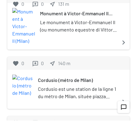
favorite
0
0
near_me
131
m
reviews
Monument à Victor-Emmanuel II
(Milan)
Le monument à Victor-Emmanuel II
(ou monumento equestre di Vittorio
Emanuele II, en italien), est un
navigate_next
monument de Milan qui se trouve
sur la Piazza del Duomo (Place de la
cathédrale) face à l'entrée
favorite
0
0
near_me
140
m
reviews
principale du Duomo di Milano.
Cordusio (métro de Milan)
Cordusio est une station de la ligne 1
du métro de Milan, située piazza
navigate_next
Cordusio. Portail du métro Portail de
chat_bubble_outline
Milan
favorite
0
0
near_me
133
m
reviews