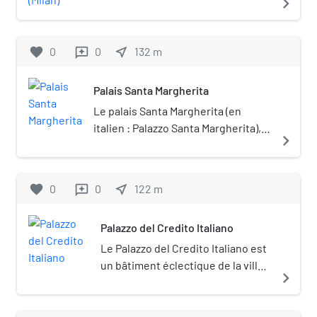
navigate_next
bâtiment éclectique de la ville de
Milan en Italie.
favorite
0
0
near_me
132
m
reviews
Palais Santa Margherita
Le palais Santa Margherita (en
italien : Palazzo Santa Margherita),
navigate_next
également connu comme le palais
de la Banca Popolare di Novara (en
italien : Palazzo della Banca
favorite
0
0
near_me
122
m
reviews
Popolare di Novara), est un
bâtiment historique de la ville de
Palazzo del Credito Italiano
Milan en Italie.
Le Palazzo del Credito Italiano est
un bâtiment éclectique de la ville
navigate_next
de Milan en Italie.