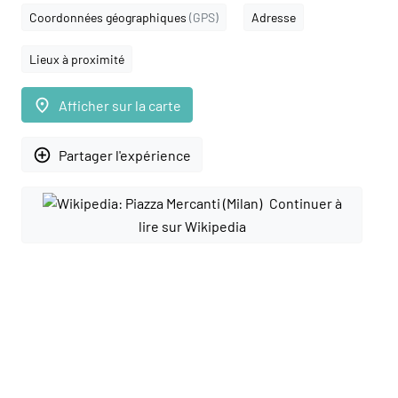
Coordonnées géographiques
(GPS)
Adresse
Lieux à proximité
place
Afficher sur la carte
add_circle_outline
Partager l'expérience
Continuer à
lire sur Wikipedia