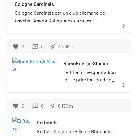
Cologne Cardinals
Cologne Cardinals est un club allemand de
baseball basé à Cologne évoluant en
navigate_next
championnat d'Allemagne.
favorite
0
0
near_me
4 466
m
reviews
RheinEnergieStadion
Le RheinEnergieStadion
est le principal stade de
navigate_next
Cologne en Allemagne. Il
est utilisé
principalement pour le
favorite
0
0
near_me
6 179
m
reviews
football. Il est construit
sur le site des 2 anciens
Erftstadt
Müngersdorfer Stadion.
C'est le stade du 1.FC
Erftstadt est une ville de Rhénanie-