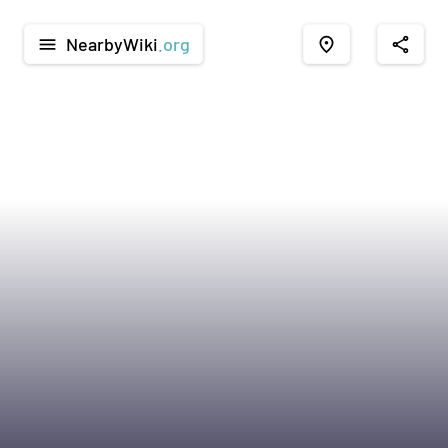
NearbyWiki
.org
menu
place
share