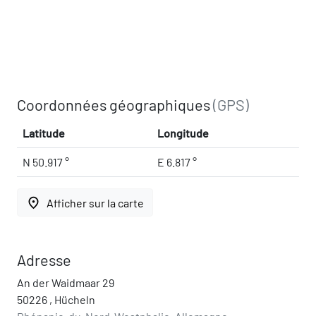
Coordonnées géographiques
(GPS)
Latitude
Longitude
N 50.917 °
E 6.817 °
place
Afficher sur la carte
Adresse
An der Waidmaar 29
50226 , Hücheln