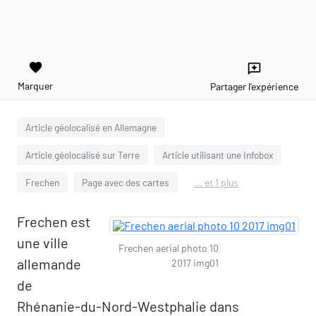
favorite
reviews
Marquer
Partager l'expérience
Article géolocalisé en Allemagne
Article géolocalisé sur Terre
Article utilisant une Infobox
Frechen
Page avec des cartes
... et 1 plus
Frechen est
une ville
Frechen aerial photo 10
allemande
2017 img01
de
Rhénanie-du-Nord-Westphalie dans