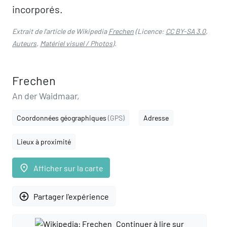
incorporés.
Extrait de l'article de Wikipedia
Frechen
(Licence:
CC BY-SA 3.0
,
Auteurs
,
Matériel visuel / Photos
).
Frechen
An der Waidmaar,
Coordonnées géographiques
(GPS)
Adresse
Lieux à proximité
place
Afficher sur la carte
add_circle_outline
Partager l'expérience
Continuer à lire sur