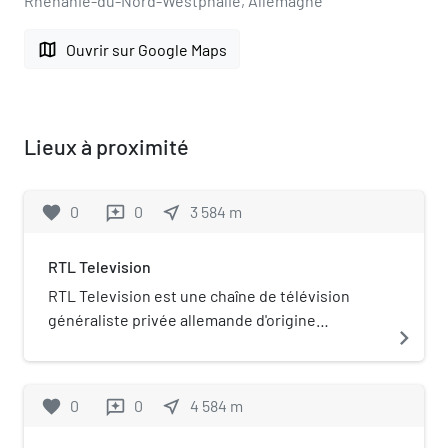
Rhénanie-du-Nord-Westphalie, Allemagne
map
Ouvrir sur Google Maps
Lieux à proximité
favorite
0
0
near_me
3 584
m
reviews
RTL Television
RTL Television est une chaîne de télévision
généraliste privée allemande d'origine
navigate_next
luxembourgeoise.
favorite
0
0
near_me
4 584
m
reviews