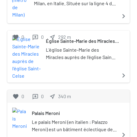
Milan, en Italie. Située sur la ligne 4 du
métro de Milan entre Vetra et Sforza-
navigate_next
Policlinico, elle a ouvert le 12 octobre
2024.
favorite
0
0
near_me
292
m
reviews
Église Sainte-Marie des Miracles
auprès de l'église Saint-Celse
L’église Sainte-Marie des
Miracles auprès de l'église Saint-
Celse (italien : Chiesa di Santa
Maria dei Miracoli presso San
navigate_next
Celso) est une église et un
sanctuaire situé à Milan.
favorite
0
0
near_me
340
m
reviews
Palais Meroni
Le palais Meroni (en italien : Palazzo
Meroni) est un bâtiment éclectique de la
navigate_next
ville de Milan en Italie.