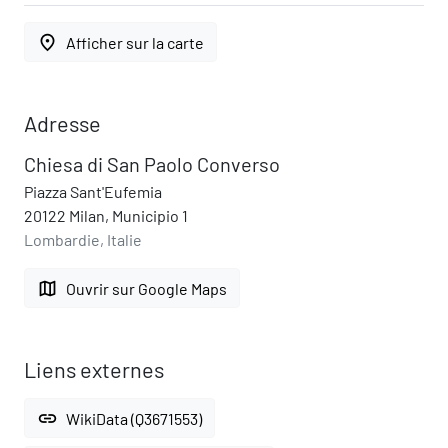
place
Afficher sur la carte
Adresse
Chiesa di San Paolo Converso
Piazza Sant'Eufemia
20122 Milan, Municipio 1
Lombardie, Italie
map
Ouvrir sur Google Maps
Liens externes
link
WikiData (Q3671553)