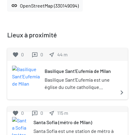
link
OpenStreetMap (330149094)
Lieux à proximité
favorite
0
0
near_me
44
m
reviews
Basilique Sant'Eufemia de Milan
Basilique Sant'Eufemia est une
église du culte catholique
navigate_next
romain, située dans le centre
historique de la ville de Milan en
Italie.
favorite
0
0
near_me
115
m
reviews
Santa Sofia (métro de Milan)
Santa Sofia est une station de métro à