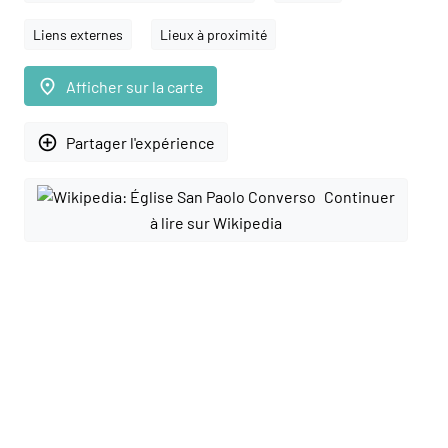
Liens externes
Lieux à proximité
place
Afficher sur la carte
add_circle_outline
Partager l'expérience
Continuer
à lire sur Wikipedia