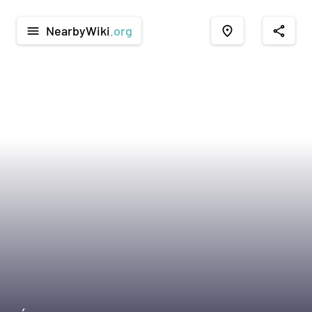
NearbyWiki
.org
menu
place
share