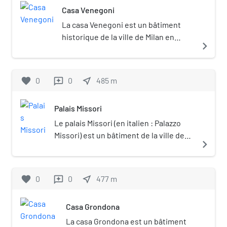
Casa Venegoni
l'annexe de l'oratoire, la
Madonna fra San Michele e San
La casa Venegoni est un bâtiment
Pietro, une œuvre du XVIe
historique de la ville de Milan en
navigate_next
siècle, attribuée à Gerino da
Italie.
Pistoia.
favorite
0
0
near_me
485
m
reviews
Palais Missori
Le palais Missori (en italien : Palazzo
Missori) est un bâtiment de la ville de
navigate_next
Milan en Italie.
favorite
0
0
near_me
477
m
reviews
Casa Grondona
La casa Grondona est un bâtiment