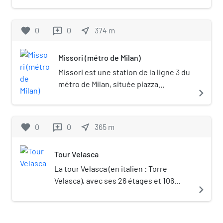
favorite
0
0
near_me
374
m
reviews
Missori (métro de Milan)
Missori est une station de la ligne 3 du
métro de Milan, située piazza
navigate_next
Giuseppe Missori. Portail du métro
Portail de Milan
favorite
0
0
near_me
365
m
reviews
Tour Velasca
La tour Velasca (en italien : Torre
Velasca), avec ses 26 étages et 106
navigate_next
mètres de hauteur, est située au
numéro 5 de la place homonyme, dans
le centre de Milan et au sud du Dôme.