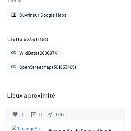
Turquie
map
Ouvrir sur Google Maps
Liens externes
link
WikiData (Q800974)
link
OpenStreetMap (301653465)
Lieux à proximité
favorite
0
0
near_me
186
m
reviews
Reconquête de Constantinople