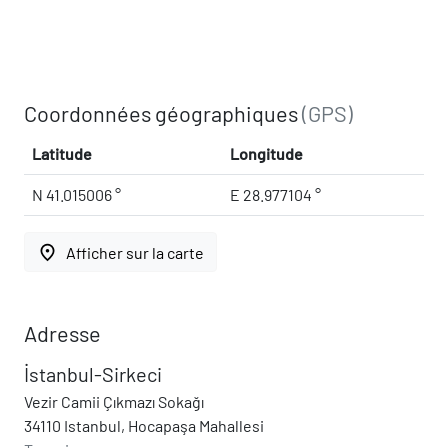
Coordonnées géographiques
(GPS)
Latitude
Longitude
N 41.015006 °
E 28.977104 °
place
Afficher sur la carte
Adresse
İstanbul-Sirkeci
Vezir Camii Çıkmazı Sokağı
34110 Istanbul, Hocapaşa Mahallesi