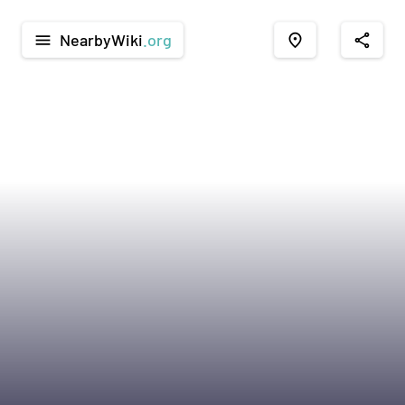
NearbyWiki
.org
menu
place
share