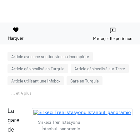
favorite
reviews
Marquer
Partager l'expérience
Article avec une section vide ou incomplète
Article géolocalisé en Turquie
Article géolocalisé sur Terre
Article utilisant une Infobox
Gare en Turquie
... et 4 plus
La
gare
Sirkeci Tren İstasyonu
de
İstanbul. panoramio