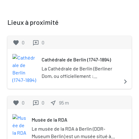
Lieux à proximité
favorite
0
0
reviews
Cathédrale de Berlin (1747-1894)
La Cathédrale de Berlin (Berliner
Dom, ou officiellement :
navigate_next
Schlosskirche et puis Oberpfarr-
und Domkirche « Église castrale,
patronale et collégiale » ) est
favorite
0
0
near_me
95
m
reviews
l'église principale protestante
historique, de Berlin entre 1747 et
Musée de la RDA
1894 dans le Lustgarten sur l'île de
la Spree à Berlin-Mitte à deux pas
Le musée de la RDA à Berlin (DDR-
du château. Elle a été édifiée en
Museum Berlin) est un musée situé à