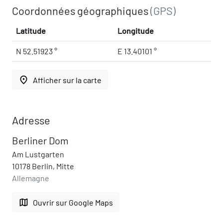
Coordonnées géographiques
(GPS)
Latitude
Longitude
N 52.51923 °
E 13.40101 °
place
Afficher sur la carte
Adresse
Berliner Dom
Am Lustgarten
10178 Berlin, Mitte
Allemagne
map
Ouvrir sur Google Maps