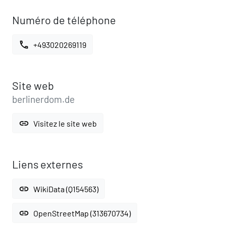
Numéro de téléphone
call
+493020269119
Site web
berlinerdom.de
link
Visitez le site web
Liens externes
link
WikiData (Q154563)
link
OpenStreetMap (313670734)