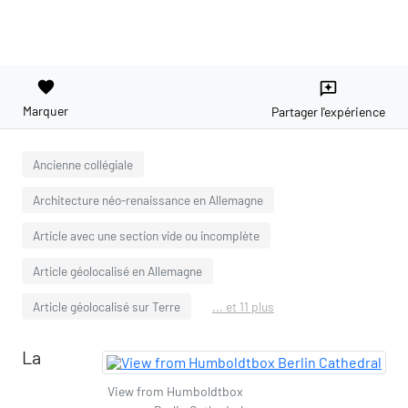
favorite
reviews
Marquer
Partager l'expérience
Ancienne collégiale
Architecture néo-renaissance en Allemagne
Article avec une section vide ou incomplète
Article géolocalisé en Allemagne
Article géolocalisé sur Terre
... et 11 plus
La
View from Humboldtbox