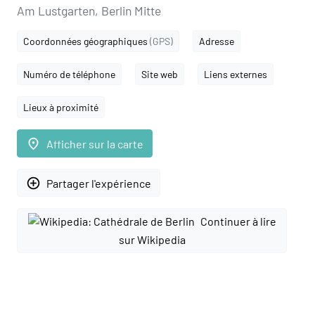
Am Lustgarten, Berlin Mitte
Coordonnées géographiques
(GPS)
Adresse
Numéro de téléphone
Site web
Liens externes
Lieux à proximité
place
Afficher sur la carte
add_circle_outline
Partager l'expérience
Continuer à lire
sur Wikipedia