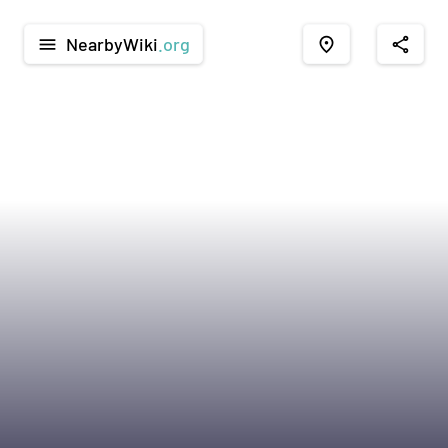
NearbyWiki
.org
menu
place
share