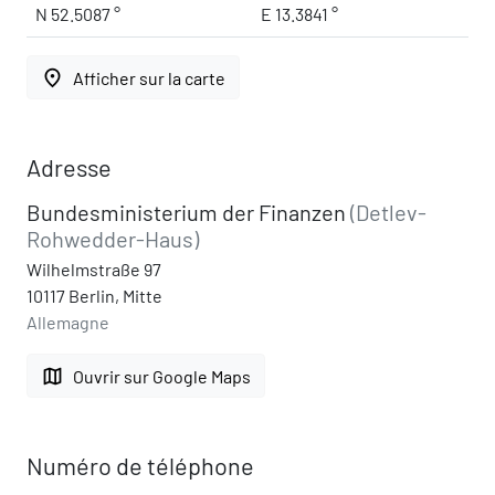
N 52.5087 °
E 13.3841 °
place
Afficher sur la carte
Adresse
Bundesministerium der Finanzen
(Detlev-
Rohwedder-Haus)
Wilhelmstraße 97
10117 Berlin, Mitte
Allemagne
map
Ouvrir sur Google Maps
Numéro de téléphone