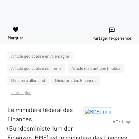
favorite
reviews
Marquer
Partager l'expérience
Article géolocalisé en Allemagne
Article géolocalisé sur Terre
Article utilisant une Infobox
Ministère allemand
Ministère des Finances
... et 2 plus
Le ministère fédéral des
Finances
BMF Logo
(Bundesministerium der
Finanzen, BMF) est le ministère des finances