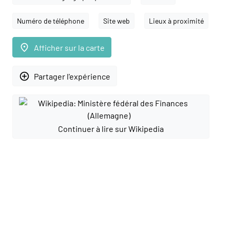
Numéro de téléphone
Site web
Lieux à proximité
place
Afficher sur la carte
add_circle_outline
Partager l'expérience
Continuer à lire sur Wikipedia