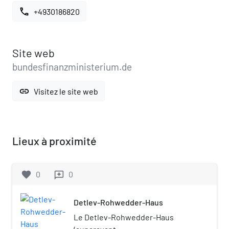
call
+4930186820
Site web
bundesfinanzministerium.de
link
Visitez le site web
Lieux à proximité
favorite
0
0
reviews
Detlev-Rohwedder-Haus
Le Detlev-Rohwedder-Haus