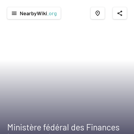
NearbyWiki
.org
menu
place
share
Ministère fédéral des Finances