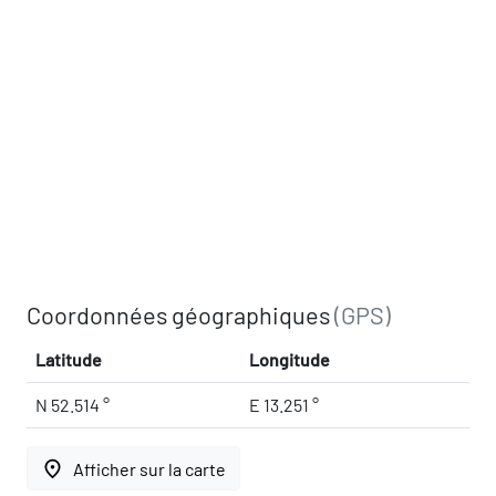
Coordonnées géographiques
(GPS)
Latitude
Longitude
N 52.514 °
E 13.251 °
place
Afficher sur la carte