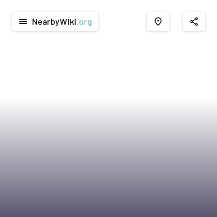
NearbyWiki
.org
menu
place
share