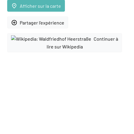
place
Afficher sur la carte
add_circle_outline
Partager l'expérience
Continuer à
lire sur Wikipedia