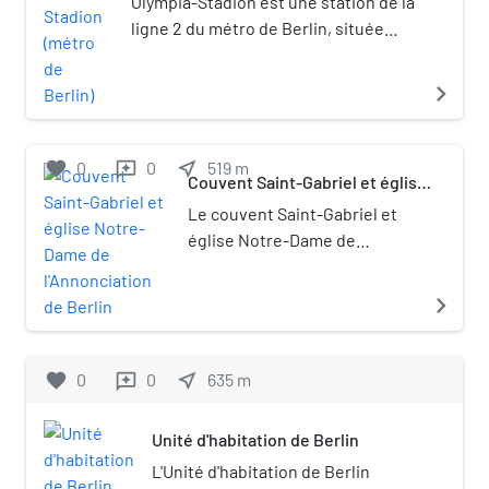
Olympia-Stadion est une station de la
ligne 2 du métro de Berlin, située
dans le quartier de Westend à
proximité du stade olympique qui lui
navigate_next
donne son nom.
favorite
0
0
near_me
519
m
reviews
Couvent Saint-Gabriel et église
Notre-Dame de l'Annonciation
Le couvent Saint-Gabriel et
de Berlin
église Notre-Dame de
l'Annonciation est un couvent
des religieuses de la Société
navigate_next
du Verbe Divin à Berlin-
Westend.
favorite
0
0
near_me
635
m
reviews
Unité d'habitation de Berlin
L'Unité d'habitation de Berlin