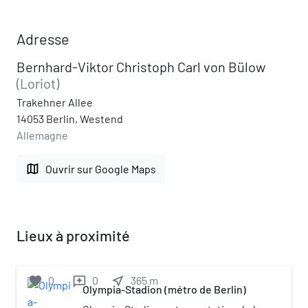
Adresse
Bernhard-Viktor Christoph Carl von Bülow
(Loriot)
Trakehner Allee
14053 Berlin, Westend
Allemagne
map
Ouvrir sur Google Maps
Lieux à proximité
favorite
0
0
near_me
365
m
reviews
Olympia-Stadion (métro de Berlin)