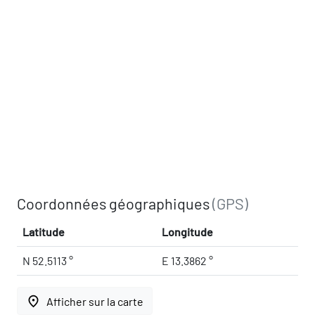
Coordonnées géographiques
(GPS)
Latitude
Longitude
N 52.5113 °
E 13.3862 °
place
Afficher sur la carte