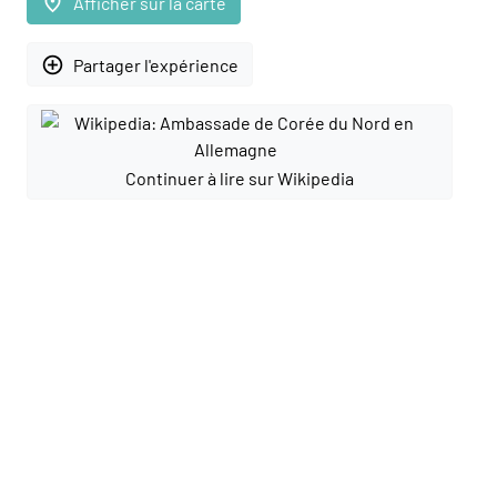
place
Afficher sur la carte
add_circle_outline
Partager l'expérience
Continuer à lire sur Wikipedia