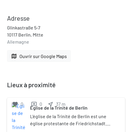
Adresse
Glinkastraße 5-7
10117 Berlin, Mitte
Allemagne
map
Ouvrir sur Google Maps
Lieux à proximité
favorite
0
0
near_me
37
m
reviews
Église de la Trinité de Berlin
L'église de la Trinité de Berlin est une
église protestante de Friedrichstadt.
Frédéric-Guillaume Ier a décidé que