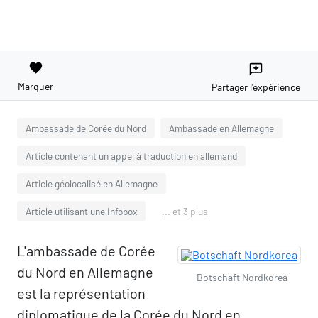
favorite
reviews
Marquer
Partager l'expérience
Ambassade de Corée du Nord
Ambassade en Allemagne
Article contenant un appel à traduction en allemand
Article géolocalisé en Allemagne
Article utilisant une Infobox
... et 3 plus
L'ambassade de Corée
du Nord en Allemagne
Botschaft Nordkorea
est la représentation
diplomatique de la Corée du Nord en