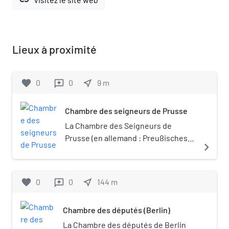
Lieux à proximité
favorite
0
0
near_me
9
m
reviews
Chambre des seigneurs de Prusse
La Chambre des Seigneurs de
Prusse (en allemand : Preußisches
navigate_next
Herrenhaus) est un bâtiment de
Berlin en Allemagne, qui accueillit la
chambre haute du Parlement
favorite
0
0
near_me
144
m
reviews
prussien de 1904 à 1933. Depuis 1999,
avec le retour des institutions
Chambre des députés (Berlin)
fédérales à Berlin à la suite de la
réunification, il abrite le Bundesrat
La Chambre des députés de Berlin