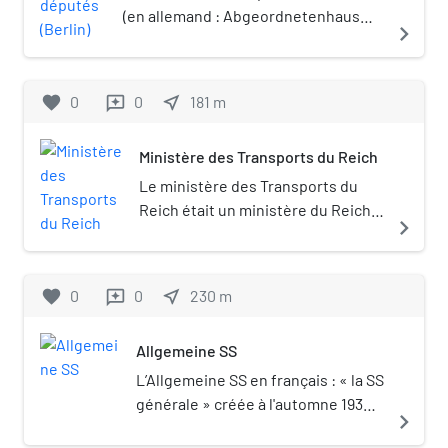
(« Conseil fédéral »), la chambre
(en allemand : Abgeordnetenhaus
navigate_next
haute du Parlement allemand. Le
von Berlin) est le parlement régional
Detlev-Rohwedder-Haus, ancien
de la ville-Land de Berlin.
siège du « Ministère de l'Air du Reich
favorite
0
0
near_me
181
m
reviews
», abritant désormais le ministère
fédéral des Finances est lui aussi
Ministère des Transports du Reich
attenant au bâtiment.
Le ministère des Transports du
Reich était un ministère du Reich
navigate_next
allemand créé en 1919 et chargé
des Transports.
favorite
0
0
near_me
230
m
reviews
Allgemeine SS
L’Allgemeine SS en français : « la SS
générale » créée à l'automne 1934,
navigate_next
était la branche de la Schutzstaffel