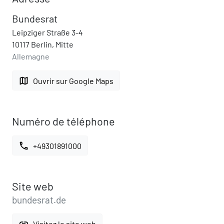
Bundesrat
Leipziger Straße 3-4
10117 Berlin, Mitte
Allemagne
map
Ouvrir sur Google Maps
Numéro de téléphone
call
+49301891000
Site web
bundesrat.de
link
Visitez le site web