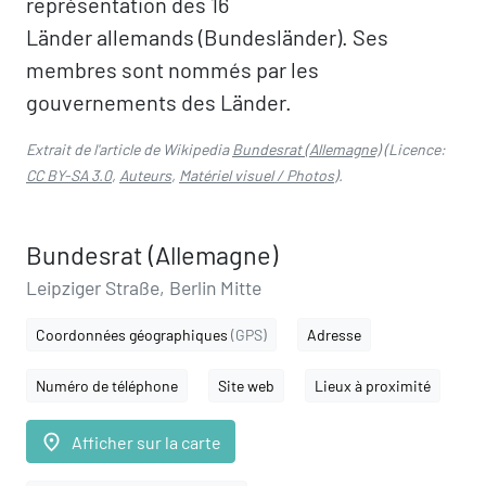
représentation des 16
Länder allemands (Bundesländer). Ses
membres sont nommés par les
gouvernements des Länder.
Extrait de l'article de Wikipedia
Bundesrat (Allemagne)
(Licence:
CC BY-SA 3.0
,
Auteurs
,
Matériel visuel / Photos
).
Bundesrat (Allemagne)
Leipziger Straße, Berlin Mitte
Coordonnées géographiques
(GPS)
Adresse
Numéro de téléphone
Site web
Lieux à proximité
place
Afficher sur la carte