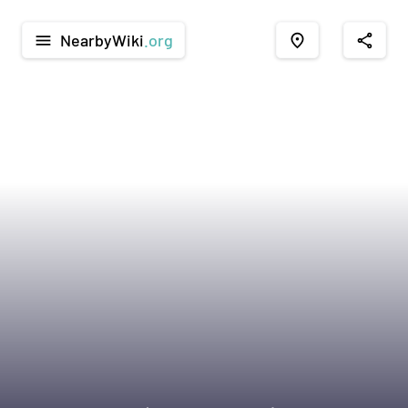
NearbyWiki
.org
menu
place
share