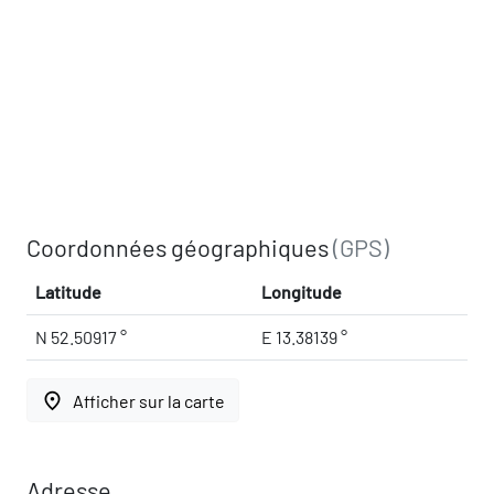
Coordonnées géographiques
(GPS)
Latitude
Longitude
N 52.50917 °
E 13.38139 °
place
Afficher sur la carte
Adresse