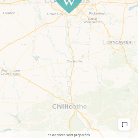
chat_bubble_outline
Les données sont préparées
.
.
.