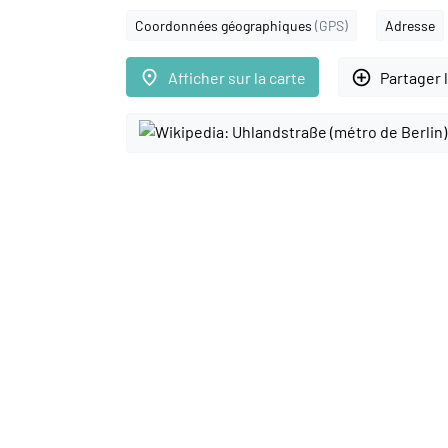
Coordonnées géographiques
(GPS)
Adresse
place
add_circle_outline
Afficher sur la carte
Partager 