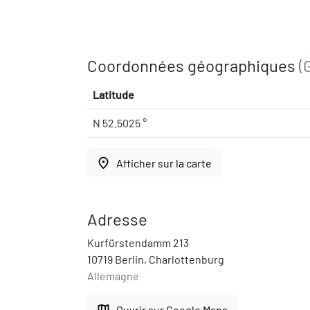
Coordonnées géographiques
(
Latitude
N 52.5025 °
place
Afficher sur la carte
Adresse
Kurfürstendamm 213
10719 Berlin, Charlottenburg
Allemagne
map
Ouvrir sur Google Maps