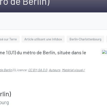
o de Berlin)
isé sur Terre
Article utilisant une Infobox
Berlin-Charlottenbourg
ne 1 (U1) du métro de Berlin, située dans le
e Berlin)
(Licence:
CC BY-SA 3.0
,
Auteurs
,
Matériel visuel /
lin)
burg