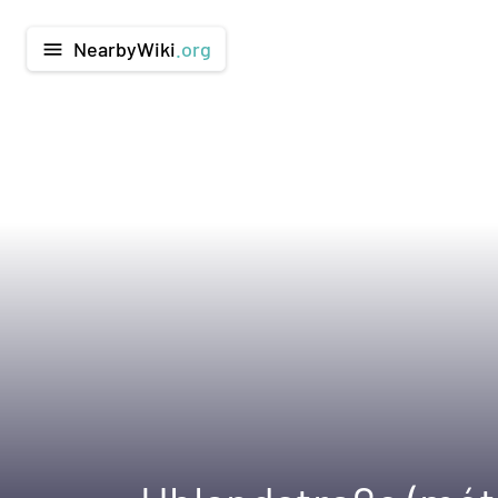
NearbyWiki
.org
menu