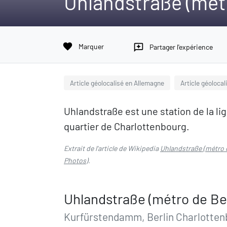
Uhlandstraße (métr
favorite
Marquer
reviews
Partager l'expérience
Article géolocalisé en Allemagne
Article géolocal
Uhlandstraße est une station de la lig
quartier de Charlottenbourg.
Extrait de l'article de Wikipedia
Uhlandstraße (métro d
Photos
).
Uhlandstraße (métro de Ber
Kurfürstendamm, Berlin Charlotten