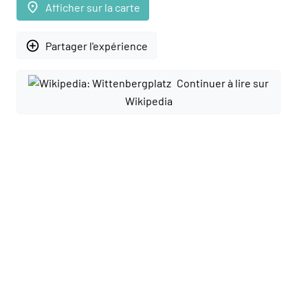
place
Afficher sur la carte
add_circle_outline
Partager l'expérience
Continuer à lire sur
Wikipedia