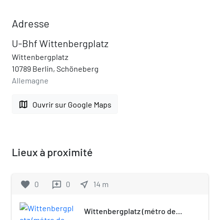
Adresse
U-Bhf Wittenbergplatz
Wittenbergplatz
10789 Berlin, Schöneberg
Allemagne
map
Ouvrir sur Google Maps
Lieux à proximité
favorite
0
0
near_me
14
m
reviews
Wittenbergplatz (métro de