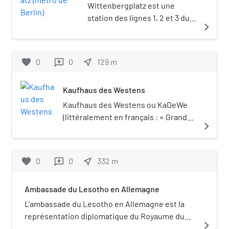
Berlin)
Wittenbergplatz est une
station des lignes 1, 2 et 3 du
navigate_next
métro de Berlin. Elle est
située sous la place de
Wittenberg, dans le nord-
favorite
0
0
near_me
129
m
reviews
ouest du quartier de
Schöneberg, à Berlin en
Kaufhaus des Westens
Allemagne.
Kaufhaus des Westens ou KaDeWe
(littéralement en français : « Grand
navigate_next
magasin de l'Ouest ») est le plus
vaste commerce de ce type en
Europe. Il se situe à proximité du
favorite
0
0
near_me
332
m
reviews
Tiergarten et du Kurfürstendamm
dans le quartier de Schöneberg à
Ambassade du Lesotho en Allemagne
Berlin. Il présente 60 000 mètres
carrés au sol et s'étend sur sept
L'ambassade du Lesotho en Allemagne est la
étages.
représentation diplomatique du Royaume du
navigate_next
Lesotho en République fédérale d'Allemagne.