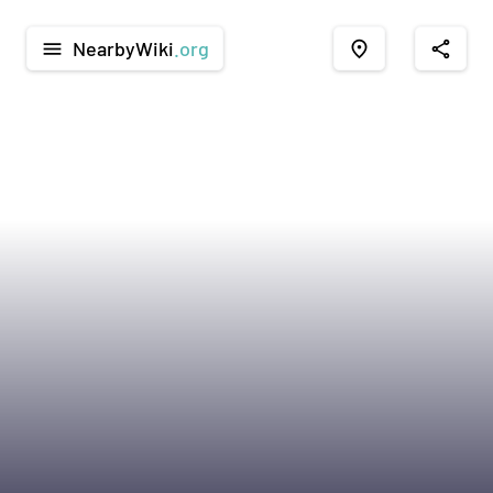
NearbyWiki
.org
menu
place
share