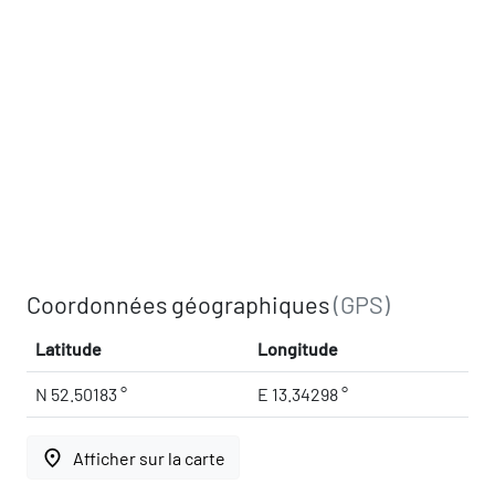
Coordonnées géographiques
(GPS)
Latitude
Longitude
N 52.50183 °
E 13.34298 °
place
Afficher sur la carte