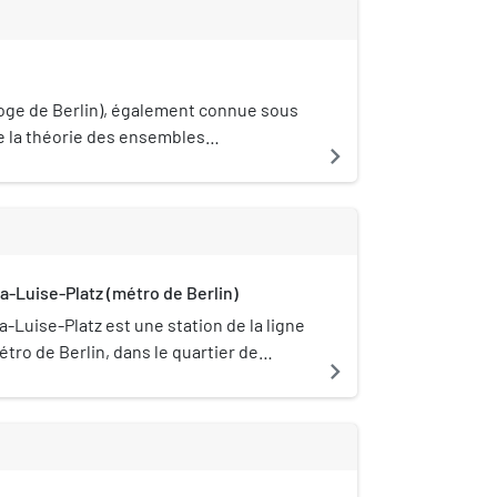
re en remplissant des sphères de verre
ux couleurs vives, dans un cycle qui se
 12 heures. L'ensemble du système est
ndule oscillant situé dans la partie
loge. .
loge de Berlin), également connue sous
e la théorie des ensembles
navigate_next
est une horloge publique à Berlin en
 conçue en 1975 par l'inventeur Dieter
 le compte du Sénat de Berlin et affiche
 signaux lumineux.
ia-Luise-Platz (métro de Berlin)
a-Luise-Platz est une station de la ligne
étro de Berlin, dans le quartier de
navigate_next
eberg.