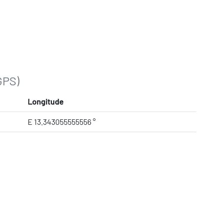
GPS)
Longitude
E 13.343055555556 °