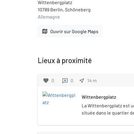
Wittenbergplatz
10789 Berlin, Schöneberg
Allemagne
map
Ouvrir sur Google Maps
Lieux à proximité
favorite
0
0
near_me
14
m
reviews
Wittenbergplatz
La Wittenbergplatz est u
située dans le quartier 
arrondissement de Temp
fait partie du « Generalsz