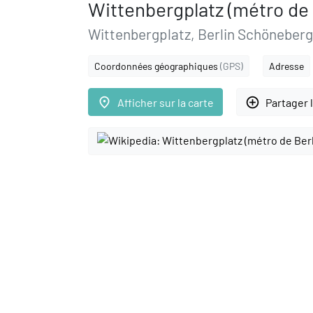
Wittenbergplatz (métro de 
Wittenbergplatz, Berlin Schöneberg
Coordonnées géographiques
(GPS)
Adresse
place
add_circle_outline
Afficher sur la carte
Partager 