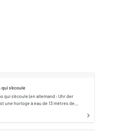
 qui s'écoule
s qui s'écoule (en allemand : Uhr der
est une horloge à eau de 13 mètres de
ur trois étages dans l'Europa-Center à
navigate_next
e. L'horloge a été conçue par l'artiste
itton et installée en 1982. L'horloge à