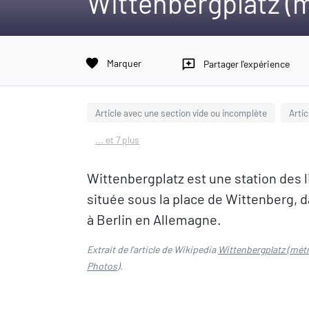
Wittenbergplatz (m
favorite
Marquer
reviews
Partager l'expérience
Article avec une section vide ou incomplète
Arti
... et 7 plus
Wittenbergplatz est une station des li
située sous la place de Wittenberg, 
à Berlin en Allemagne.
Extrait de l'article de Wikipedia
Wittenbergplatz (métr
Photos
).