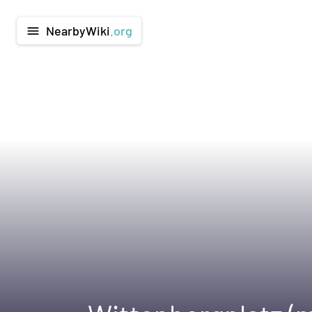
NearbyWiki
.org
menu