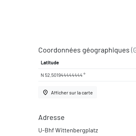
Coordonnées géographiques
(
Latitude
N 52.501944444444 °
place
Afficher sur la carte
Adresse
U-Bhf Wittenbergplatz