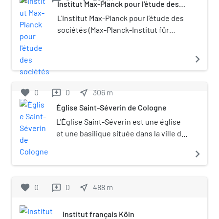
Institut Max-Planck pour l'étude des
sociétés
L'Institut Max-Planck pour l’étude des
sociétés (Max-Planck-Institut für
Gesellschaftsforschung) est un
institut de recherche extra-
navigate_next
universitaire dépendant de la Société
Max-Planck situé à Cologne. Il fait
principalement de la recherche
favorite
0
0
near_me
306
m
reviews
fondamentale dans le but d'une
Église Saint-Séverin de Cologne
théorie sur une base empirique des
L'Église Saint-Séverin est une église
fondements sociaux et politiques des
et une basilique située dans la ville de
économies modernes, principalement
Cologne, en Allemagne. Elle fait partie
l'étude des relations entre l'action
navigate_next
des douze basiliques romanes de
économique, sociale, culturelle et
Cologne, elle est dédiée à Séverin de
politique.
Cologne. Elle a été construite à la fin
favorite
0
0
near_me
488
m
reviews
du IVe siècle comme une simple
chapelle et a été agrandie ensuite à
Institut français Köln
de nombreuses reprises. La plus