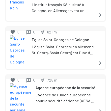
ancienne partie du bâtiment actuel
L'Institut français Köln, situé à
remonte au Xe siècle. L'église a reçu le
Cologne, en Allemagne, est un
navigate_next
titre de basilique mineure en 1953 par
institut culturel français.
Pie XII.
favorite
0
0
near_me
821
m
reviews
Église Saint-Georges de Cologne
L’église Saint-Georges (en allemand
St. Georg, Sankt Georg) est l'une des
douze églises romanes de la ville de
navigate_next
Cologne, en Allemagne.
favorite
0
0
near_me
728
m
reviews
Agence européenne de la sécurité
aérienne
L'Agence de l'Union européenne
pour la sécurité aérienne (AESA ;
en anglais : European Union