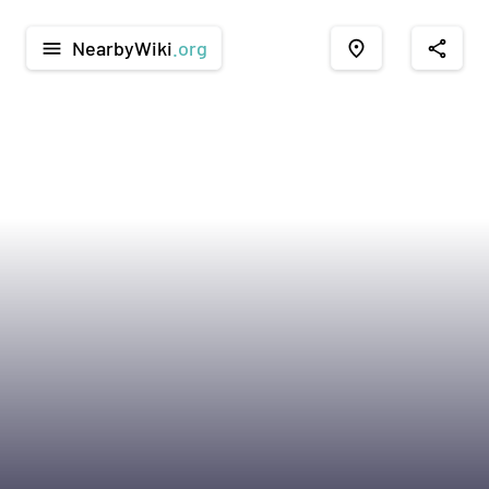
NearbyWiki
.org
menu
place
share