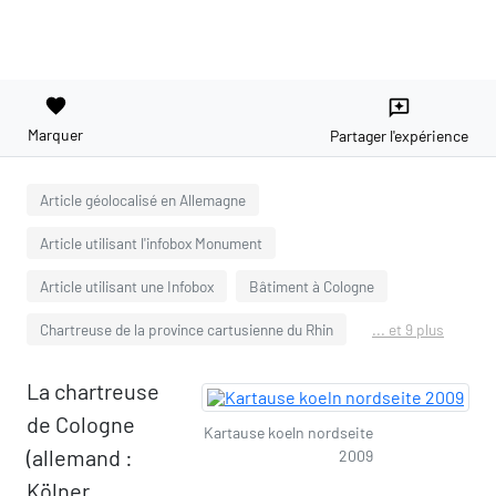
favorite
reviews
Marquer
Partager l'expérience
Article géolocalisé en Allemagne
Article utilisant l'infobox Monument
Article utilisant une Infobox
Bâtiment à Cologne
Chartreuse de la province cartusienne du Rhin
... et 9 plus
La chartreuse
de Cologne
Kartause koeln nordseite
(allemand :
2009
Kölner