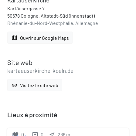
Kartäusergasse 7
50678 Cologne, Altstadt-Süd (Innenstadt)
Rhénanie-du-Nord-Westphalie, Allemagne
map
Ouvrir sur Google Maps
Site web
kartaeuserkirche-koeln.de
link
Visitez le site web
Lieux à proximité
favorite
0
0
near_me
266
m
reviews