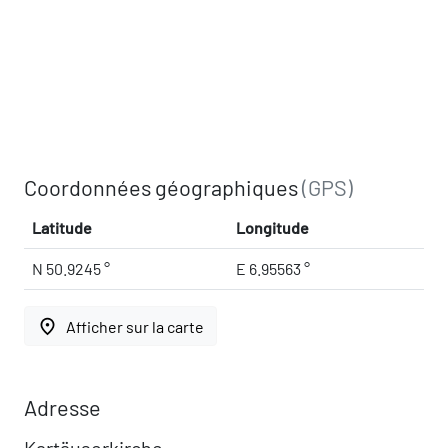
Coordonnées géographiques
(GPS)
Latitude
Longitude
N 50.9245 °
E 6.95563 °
place
Afficher sur la carte
Adresse
Kartäuserkirche