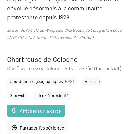
dévolue désormais à la communauté
protestante depuis 1928.
Extrait de l'article de Wikipedia
Chartreuse de Cologne
(Licence:
CC BY-SA 3.0
,
Auteurs
,
Matériel visuel / Photos
).
Chartreuse de Cologne
Kartäusergasse, Cologne Altstadt-Süd (Innenstadt)
Coordonnées géographiques
(GPS)
Adresse
Site web
Lieux à proximité
place
Afficher sur la carte
add_circle_outline
Partager l'expérience