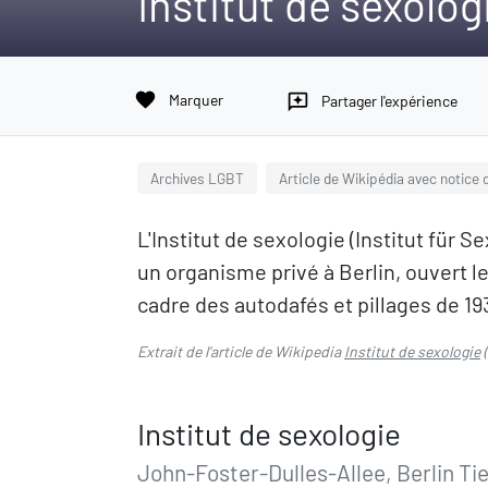
Institut de sexolog
favorite
Marquer
reviews
Partager l'expérience
Archives LGBT
Article de Wikipédia avec notice d
L'Institut de sexologie (Institut für
un organisme privé à Berlin, ouvert le 
cadre des autodafés et pillages de 193
Extrait de l'article de Wikipedia
Institut de sexologie
(
Institut de sexologie
John-Foster-Dulles-Allee, Berlin Ti