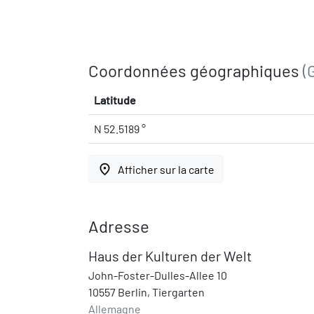
Coordonnées géographiques
(
Latitude
N 52.5189 °
place
Afficher sur la carte
Adresse
Haus der Kulturen der Welt
John-Foster-Dulles-Allee 10
10557 Berlin, Tiergarten
Allemagne