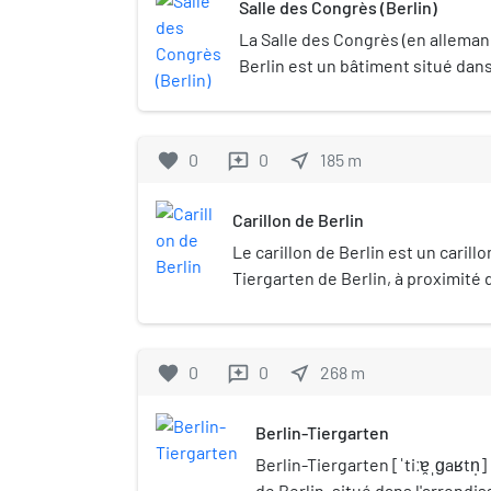
Salle des Congrès (Berlin)
La Salle des Congrès (en alleman
Berlin est un bâtiment situé dans
Depuis 1989, elle est le siège de 
monde. Elle est surnommée par le
enceinte ».
favorite
0
0
near_me
185
m
reviews
Carillon de Berlin
Le carillon de Berlin est un carillo
Tiergarten de Berlin, à proximité 
du Monde (Haus der Kulturen der We
Congrès), près de la chancellerie,
Tiergarten, approximativement a
favorite
0
0
near_me
268
m
reviews
trouvait l'opéra Kroll. La tour du 
quatre colonnes regroupées en c
Berlin-Tiergarten
mètres de haut et recouvertes de l
la tour ont été conçus par les arc
Berlin-Tiergarten [ˈtiːɐ̯ˌɡaʁtn̩
Bangert, Bernd Jansen, Stefan Sch
de Berlin, situé dans l'arrondi