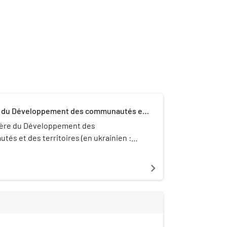
e du Développement des communautés et
toires
tère du Développement des
és et des territoires (en ukrainien :
ство розвитку громад та територій
est le ministère du gouvernement
navigate_next
n responsable du développement des
ctures de logement public.