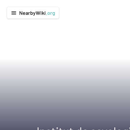
NearbyWiki
.org
menu