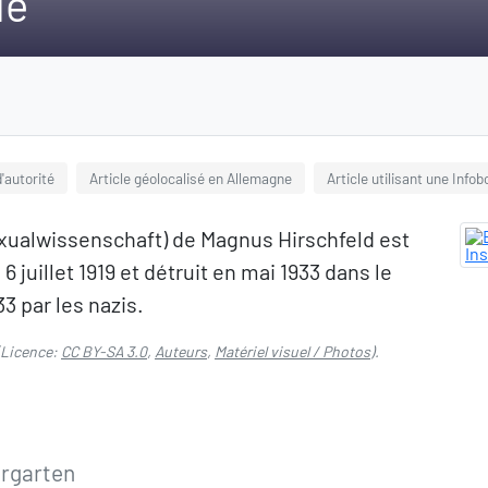
ie
'autorité
Article géolocalisé en Allemagne
Article utilisant une Infob
 Sexualwissenschaft) de Magnus Hirschfeld est
6 juillet 1919 et détruit en mai 1933 dans le
3 par les nazis.
Licence:
CC BY-SA 3.0
,
Auteurs
,
Matériel visuel / Photos
).
ergarten