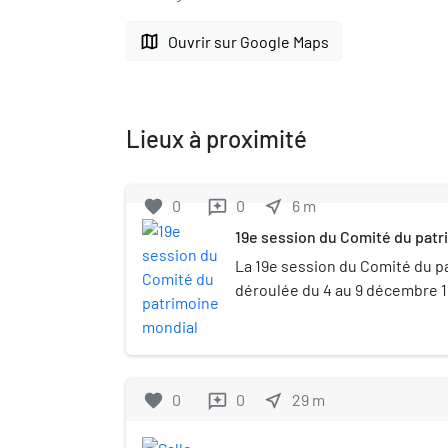
map
Ouvrir sur Google Maps
Lieux à proximité
favorite
0
0
near_me
6
m
reviews
19e session du Comité du pat
La 19e session du Comité du p
déroulée du 4 au 9 décembre 19
congrès de Berlin, en Allemag
session, 23 biens de type cultu
naturel ont été désignés pour ê
patrimoine mondial par le com
favorite
0
0
near_me
29
m
reviews
mondial de l'organisation des 
l'éducation, la science et la c