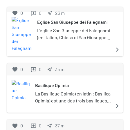
favorite
0
0
near_me
23
m
reviews
Église San Giuseppe dei Falegnami
L'église San Giuseppe dei Falegnami
(en italien, Chiesa di San Giuseppe
dei Falegnami, « Saint-Joseph-des-
navigate_next
Charpentiers ») est une église
catholique à Rome.
favorite
0
0
near_me
35
m
reviews
Basilique Opimia
La Basilique Opimia (en latin : Basilica
Opimia) est une des trois basiliques
navigate_next
de Rome datant de l'époque
républicaine avec la basilique Porcia
et la basilique Æmilia. Elle est située
favorite
0
0
near_me
37
m
reviews
sur le Forum Romain.