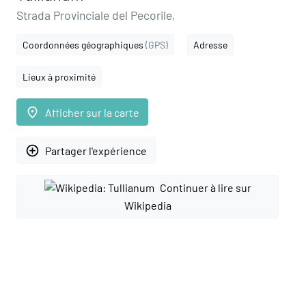
Strada Provinciale del Pecorile,
Coordonnées géographiques
(GPS)
Adresse
Lieux à proximité
place
Afficher sur la carte
add_circle_outline
Partager l'expérience
Continuer à lire sur
Wikipedia