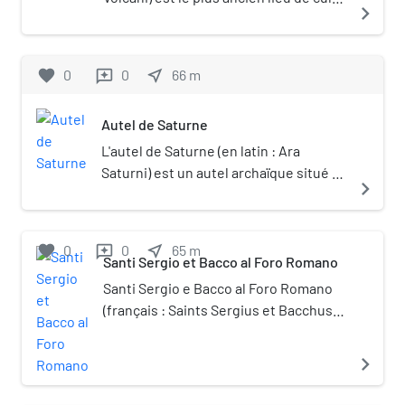
navigate_next
Sénat.
de Rome dédié à Vulcain, dieu du feu,
datant du VIIIe siècle av. J.-C.
favorite
0
0
near_me
66
m
reviews
Autel de Saturne
L'autel de Saturne (en latin : Ara
Saturni) est un autel archaïque situé à
navigate_next
Rome sur le Forum. Il est dédié à l'un
des plus anciens cultes italiques, celui
de Saturne.
favorite
0
0
near_me
65
m
reviews
Santi Sergio et Bacco al Foro Romano
Santi Sergio e Bacco al Foro Romano
(français : Saints Sergius et Bacchus
au Forum romain ) également appelé
Santi Sergio e Bacco sub Capitolio (
navigate_next
Saints Serge et Bacchus sous le
Capitole ) était une ancienne église