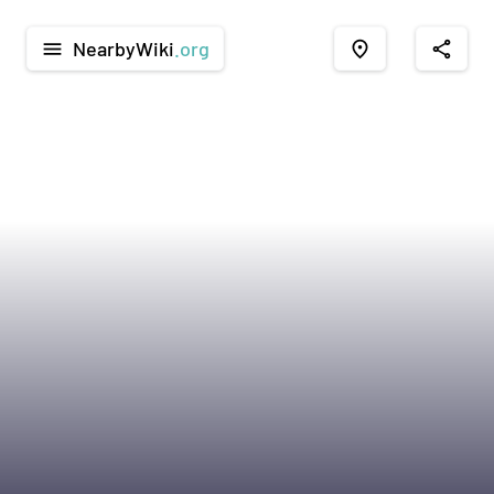
NearbyWiki
.org
menu
place
share