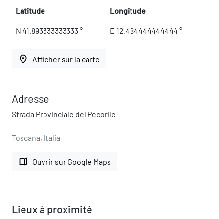
Latitude
Longitude
N 41.893333333333 °
E 12.484444444444 °
place
Afficher sur la carte
Adresse
Strada Provinciale del Pecorile
Toscana, Italia
map
Ouvrir sur Google Maps
Lieux à proximité