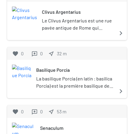
Clivus Argentarius
Le Clivus Argentarius est une rue
pavée antique de Rome qui
navigate_next
montait à mi-hauteur des pentes
de la colline du Capitole, derrière
le Forum de César. Le nom actuel
favorite
0
0
near_me
32
m
reviews
remonte au Moyen Âge, l'ancien
était probablement clivus
Basilique Porcia
Lautumiarum.
La basilique Porcia (en latin : basilica
Porcia) est la première basilique de
navigate_next
Rome, construite au cours du IIe
siècle av. J.-C.
favorite
0
0
near_me
53
m
reviews
Senaculum