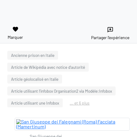
favorite
reviews
Marquer
Partager l'expérience
Ancienne prison en Italie
Article de Wikipédia avec notice d'autorité
Article géolocalisé en Italie
Article utilisant l'infobox Organisation2 via Modèle:Infobox
Article utilisant une Infobox
... et 6 plus
San Giuseppe dei