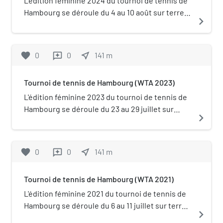
L'édition féminine 2024 du tournoi de tennis de
bordée par de
Hambourg se déroule du 4 au 10 août sur terre
navigate_next
nombreuses grandes
battue en extérieur. Le tournoi de Hambourg
enseignes allemandes
passe temporairement en 2024 en catégorie
telles que Karstadt ainsi
WTA 125 et échange sa place dans le calendrier
favorite
0
0
near_me
141
m
reviews
que par des cafés et
avec le tournoi de Iași (qui passe donc
restaurants.
temporairement en 2024 en catégorie WTA 250)
Tournoi de tennis de Hambourg (WTA 2023)
en raison de conflit d'agenda avec les Jeux
olympiques de Paris.
L'édition féminine 2023 du tournoi de tennis de
Hambourg se déroule du 23 au 29 juillet sur
navigate_next
terre battue en extérieur. Elle est classée en
catégorie WTA 250.
favorite
0
0
near_me
141
m
reviews
Tournoi de tennis de Hambourg (WTA 2021)
L'édition féminine 2021 du tournoi de tennis de
Hambourg se déroule du 6 au 11 juillet sur terre
navigate_next
battue en extérieur. Elle appartient à la