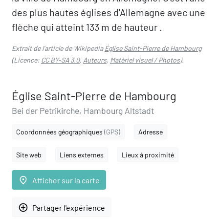
des plus hautes églises d'Allemagne avec une
flèche qui atteint 133 m de hauteur .
Extrait de l'article de Wikipedia
Église Saint-Pierre de Hambourg
(Licence:
CC BY-SA 3.0
,
Auteurs
,
Matériel visuel / Photos
).
Église Saint-Pierre de Hambourg
Bei der Petrikirche, Hambourg Altstadt
Coordonnées géographiques
(GPS)
Adresse
Site web
Liens externes
Lieux à proximité
place
Afficher sur la carte
add_circle_outline
Partager l'expérience