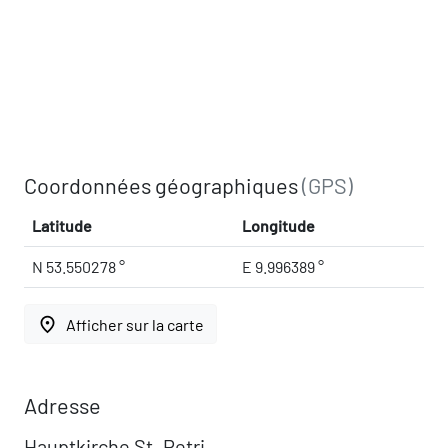
Coordonnées géographiques
(GPS)
Latitude
Longitude
N 53.550278 °
E 9.996389 °
place
Afficher sur la carte
Adresse
Hauptkirche St. Petri