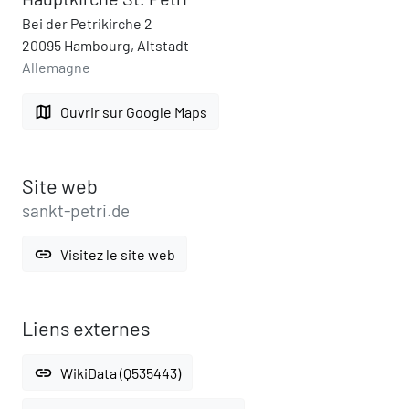
Bei der Petrikirche 2
20095 Hambourg, Altstadt
Allemagne
map
Ouvrir sur Google Maps
Site web
sankt-petri.de
link
Visitez le site web
Liens externes
link
WikiData (Q535443)