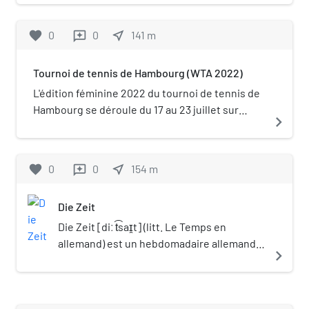
catégorie WTA 250.
favorite
0
0
near_me
141
m
reviews
Tournoi de tennis de Hambourg (WTA 2022)
L'édition féminine 2022 du tournoi de tennis de
Hambourg se déroule du 17 au 23 juillet sur
navigate_next
terre battue en extérieur. Il s'agit d'un tournoi
de la catégorie WTA 250.
favorite
0
0
near_me
154
m
reviews
Die Zeit
Die Zeit [diː t͡saɪ̯t] (litt. Le Temps en
allemand) est un hebdomadaire allemand
navigate_next
d’information et d’analyse politique qui
paraît le jeudi. L'ancien chancelier fédéral
Helmut Schmidt fut, aux côtés de Joseph