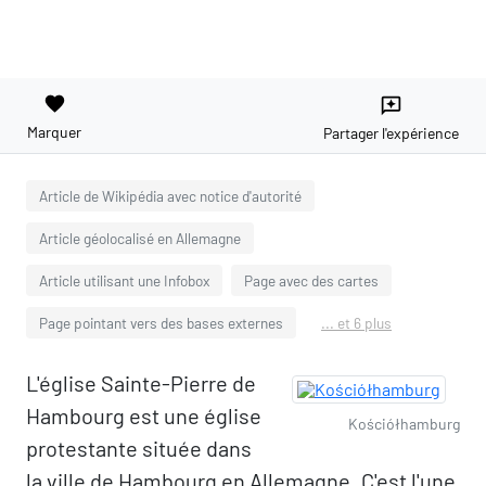
favorite
reviews
Marquer
Partager l'expérience
Article de Wikipédia avec notice d'autorité
Article géolocalisé en Allemagne
Article utilisant une Infobox
Page avec des cartes
Page pointant vers des bases externes
... et 6 plus
L'église Sainte-Pierre de
Hambourg est une église
Kościółhamburg
protestante située dans
la ville de Hambourg en Allemagne. C'est l'une