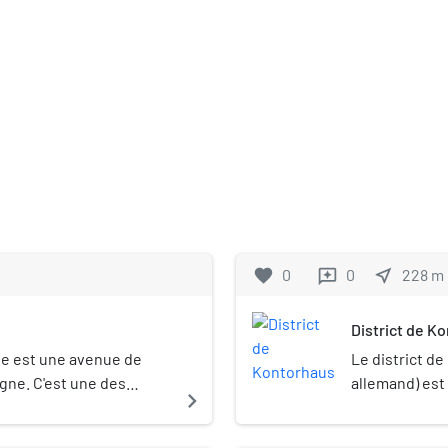
favorite
0
0
near_me
228
m
reviews
District de K
e est une avenue de
Le district d
ne. C'est une des
allemand) est 
navigate_next
erçantes de la ville.
Hambourg, sit
ancien maire de la ville,
Klosterwall et