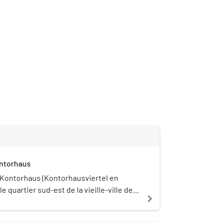
ontorhaus
e Kontorhaus (Kontorhausviertel en
le quartier sud-est de la vieille-ville de
navigate_next
ué entre la Steinstraße, le Meßberg, le
 la Brandstwiete. Il est caractérisé par