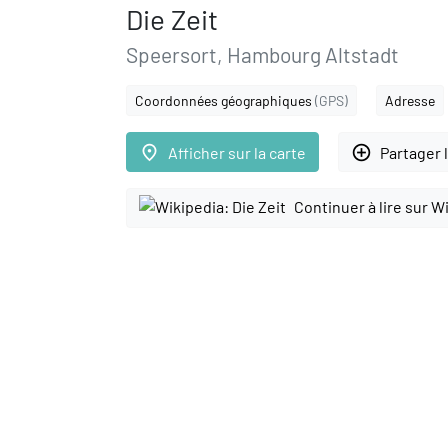
Die Zeit
Speersort, Hambourg Altstadt
Coordonnées géographiques
(GPS)
Adresse
place
add_circle_outline
Afficher sur la carte
Partager 
Continuer à lire sur W