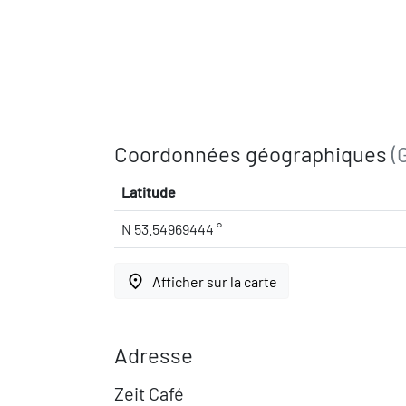
Coordonnées géographiques
(
Latitude
N 53.54969444 °
place
Afficher sur la carte
Adresse
Zeit Café