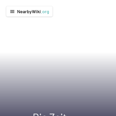
NearbyWiki
.org
menu