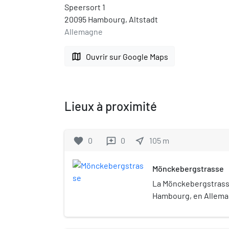
Speersort 1
20095 Hambourg, Altstadt
Allemagne
map
Ouvrir sur Google Maps
Lieux à proximité
favorite
0
0
near_me
105
m
reviews
Mönckebergstrasse
La Mönckebergstrass
Hambourg, en Allemag
principales rues comm
Elle porte le nom de l'