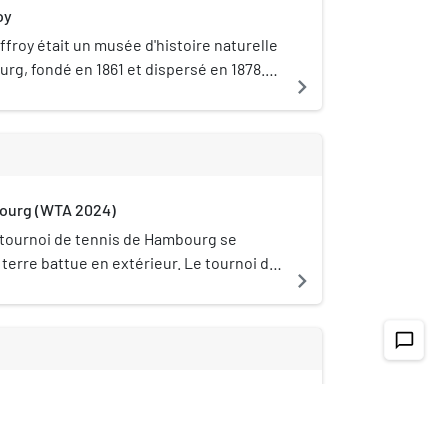
oy
roy était un musée d'histoire naturelle
rg, fondé en 1861 et dispersé en 1878.
navigate_next
es collections ont été récupérées par
 d'histoire naturelle en Allemagne.
bourg (WTA 2024)
 tournoi de tennis de Hambourg se
 terre battue en extérieur. Le tournoi de
navigate_next
ement en 2024 en catégorie WTA 125 et
lendrier avec le tournoi de Iași (qui
t en 2024 en catégorie WTA 250) en
chat_bubble_outline
avec les Jeux olympiques de Paris.
bourg (WTA 2023)
 tournoi de tennis de Hambourg se