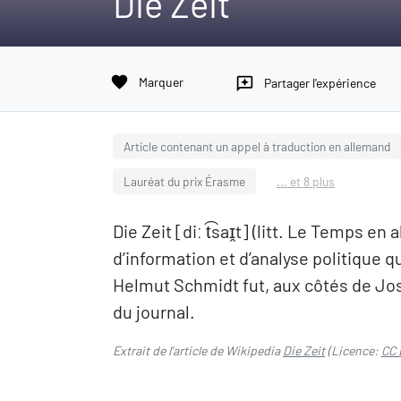
Die Zeit
favorite
Marquer
reviews
Partager l'expérience
Article contenant un appel à traduction en allemand
Lauréat du prix Érasme
... et 8 plus
Die Zeit [diː t͡saɪ̯t] (litt. Le Temps
d’information et d’analyse politique qu
Helmut Schmidt fut, aux côtés de Jos
du journal.
Extrait de l'article de Wikipedia
Die Zeit
(Licence:
CC 