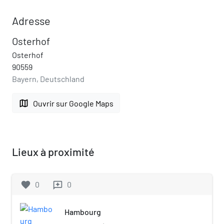
Adresse
Osterhof
Osterhof
90559
Bayern, Deutschland
map
Ouvrir sur Google Maps
Lieux à proximité
favorite
0
0
reviews
Hambourg