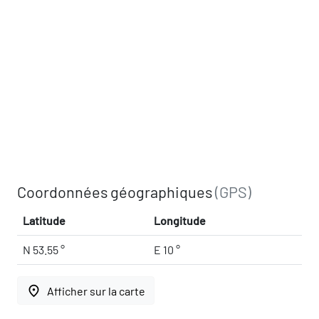
Coordonnées géographiques
(GPS)
Latitude
Longitude
N 53.55 °
E 10 °
place
Afficher sur la carte