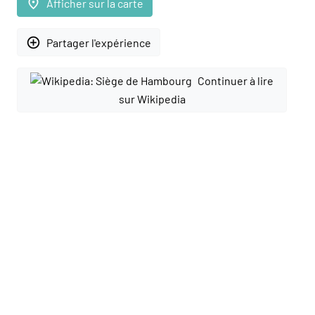
place
Afficher sur la carte
add_circle_outline
Partager l'expérience
Continuer à lire
sur Wikipedia