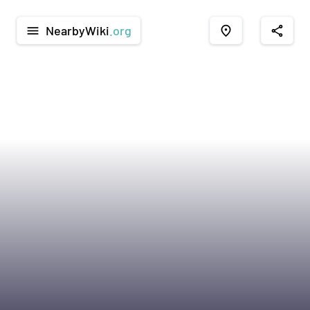
NearbyWiki
.org
menu
place
share