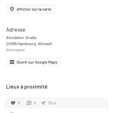
place
Afficher sur la carte
Adresse
Altstädter Straße
20095 Hambourg, Altstadt
Allemagne
map
Ouvrir sur Google Maps
Lieux à proximité
favorite
0
0
near_me
70
m
reviews