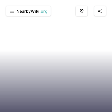
NearbyWiki
.org
menu
place
share