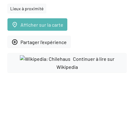
Lieux à proximité
place
Afficher sur la carte
add_circle_outline
Partager l'expérience
Continuer à lire sur
Wikipedia