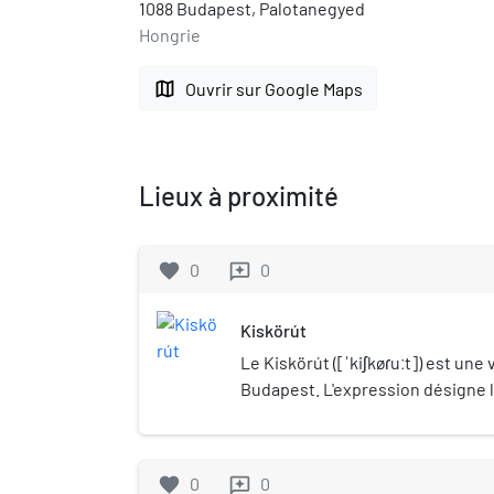
1088 Budapest, Palotanegyed
Hongrie
map
Ouvrir sur Google Maps
Lieux à proximité
favorite
0
0
reviews
Kiskörút
Le Kiskörút ([ˈkiʃkøɾuːt]) est une
Budapest. L'expression désigne l
boulevards qui ferment l'ancienne 
entre Deák Ferenc tér et le Dan
successifs prennent tout au long
favorite
0
0
reviews