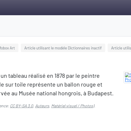
infobox Art
Article utilisant le modèle Dictionnaires inactif
Article util
un tableau réalisé en 1878 par le peintre
le sur toile représente un ballon rouge et
ervée au Musée national hongrois, à Budapest.
ence:
CC BY-SA 3.0
,
Auteurs
,
Matériel visuel / Photos
).