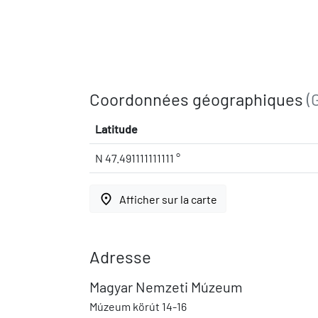
Coordonnées géographiques
(
Latitude
N 47.491111111111 °
place
Afficher sur la carte
Adresse
Magyar Nemzeti Múzeum
Múzeum körút 14-16