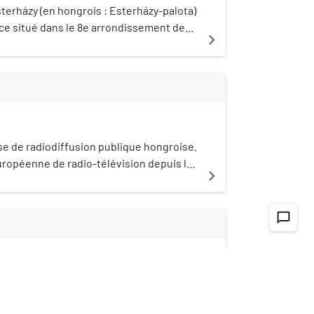
sterházy (en hongrois : Esterházy-palota)
ice situé dans le 8e arrondissement de
navigate_next
ise de radiodiffusion publique hongroise.
 européenne de radio-télévision depuis le
navigate_next
chat_bubble_outline
cs (Budapest)
etics (en hongrois : Festetics-palota) est
ué dans le 8e arrondissement de
navigate_next