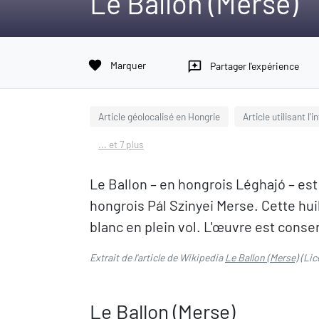
Le Ballon (Merse)
favorite
Marquer
reviews
Partager l'expérience
Article géolocalisé en Hongrie
Article utilisant l'
... et 7 plus
Le Ballon – en hongrois Léghajó – est 
hongrois Pál Szinyei Merse. Cette hui
blanc en plein vol. L'œuvre est cons
Extrait de l'article de Wikipedia
Le Ballon (Merse)
(Lic
Le Ballon (Merse)