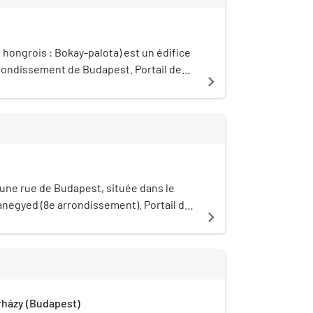
 hongrois : Bokay-palota) est un édifice
rrondissement de Budapest. Portail de
navigate_next
une rue de Budapest, située dans le
anegyed (8e arrondissement). Portail de
navigate_next
rházy (Budapest)