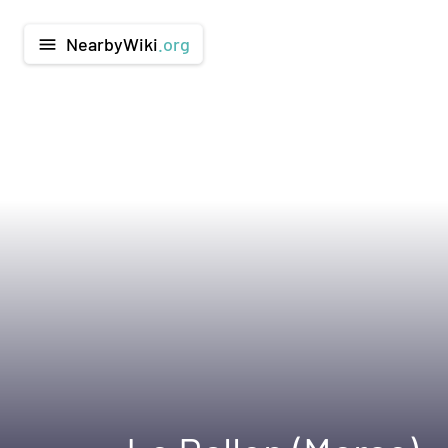
NearbyWiki
.org
menu