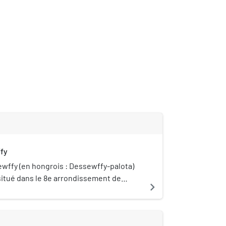
fy
ewffy (en hongrois : Dessewffy-palota)
 situé dans le 8e arrondissement de
navigate_next