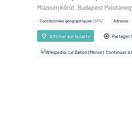
Múzeum körút, Budapest Palotaneg
Coordonnées géographiques
(GPS)
Adresse
place
add_circle_outline
Afficher sur la carte
Partager 
Continuer à 