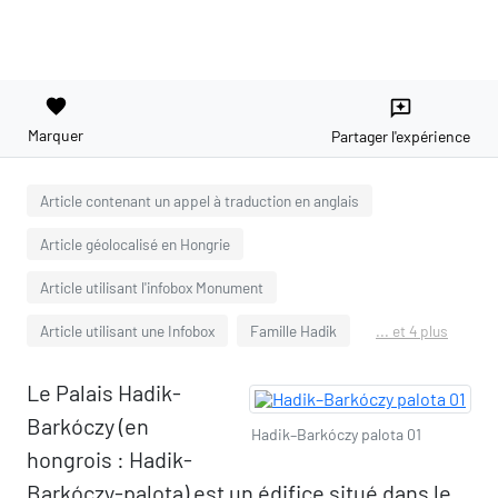
favorite
reviews
Marquer
Partager l'expérience
Article contenant un appel à traduction en anglais
Article géolocalisé en Hongrie
Article utilisant l'infobox Monument
Article utilisant une Infobox
Famille Hadik
... et 4 plus
Le Palais Hadik-
Barkóczy (en
Hadik–Barkóczy palota 01
hongrois : Hadik-
Barkóczy-palota) est un édifice situé dans le