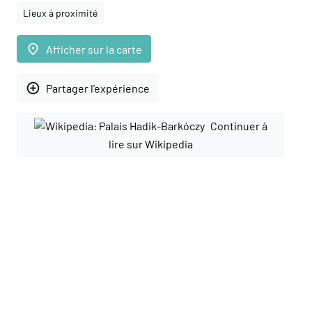
Lieux à proximité
place
Afficher sur la carte
add_circle_outline
Partager l'expérience
Continuer à
lire sur Wikipedia