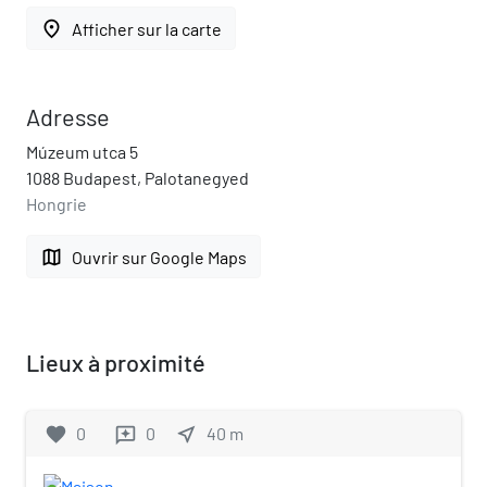
place
Afficher sur la carte
Adresse
Múzeum utca 5
1088 Budapest, Palotanegyed
Hongrie
map
Ouvrir sur Google Maps
Lieux à proximité
favorite
0
0
near_me
40
m
reviews