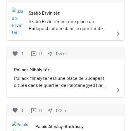
Szabó Ervin tér
Szabó Ervin tér est une place de
Budapest, située dans le quartier de
navigate_next
Palotanegyed (8e arrondissement).
Portail de Budapest
favorite
0
0
near_me
155
m
reviews
Pollack Mihály tér
Pollack Mihály tér est une place de Budapest,
située dans le quartier de Palotanegyed (8e
navigate_next
arrondissement). Portail de Budapest
favorite
0
0
near_me
122
m
reviews
Palais Almásy-Andrássy