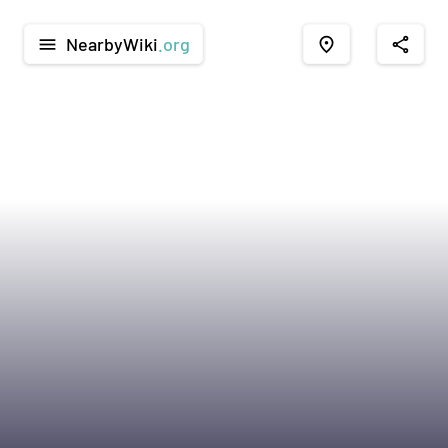
NearbyWiki
.org
menu
place
share