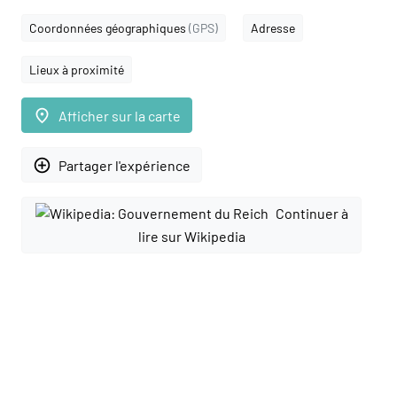
Coordonnées géographiques
(GPS)
Adresse
Lieux à proximité
place
Afficher sur la carte
add_circle_outline
Partager l'expérience
Continuer à
lire sur Wikipedia