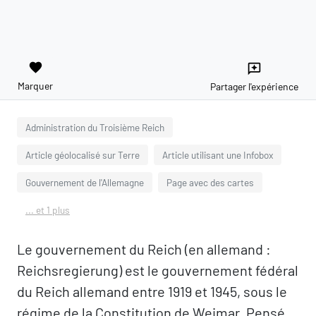
favorite
reviews
Marquer
Partager l'expérience
Administration du Troisième Reich
Article géolocalisé sur Terre
Article utilisant une Infobox
Gouvernement de l'Allemagne
Page avec des cartes
... et 1 plus
Le gouvernement du Reich (en allemand :
Reichsregierung) est le gouvernement fédéral
du Reich allemand entre 1919 et 1945, sous le
régime de la Constitution de Weimar. Pensé