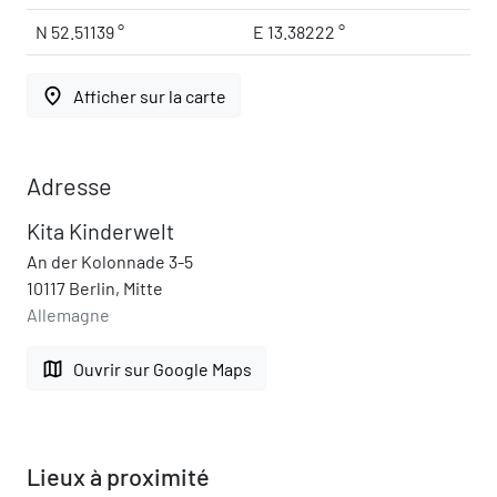
N 52.51139 °
E 13.38222 °
place
Afficher sur la carte
Adresse
Kita Kinderwelt
An der Kolonnade 3-5
10117 Berlin, Mitte
Allemagne
map
Ouvrir sur Google Maps
Lieux à proximité