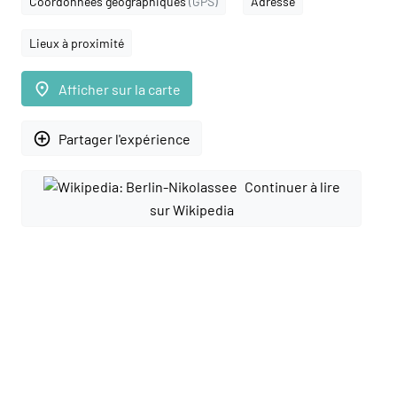
Coordonnées géographiques
(GPS)
Adresse
Lieux à proximité
place
Afficher sur la carte
add_circle_outline
Partager l'expérience
Continuer à lire
sur Wikipedia