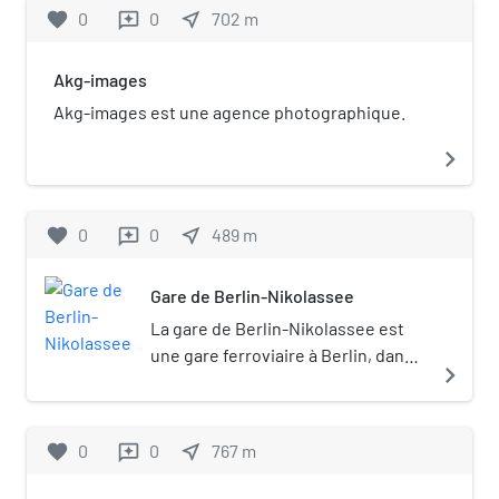
favorite
0
0
near_me
702
m
reviews
Akg-images
Akg-images est une agence photographique.
navigate_next
favorite
0
0
near_me
489
m
reviews
Gare de Berlin-Nikolassee
La gare de Berlin-Nikolassee est
une gare ferroviaire à Berlin, dans
navigate_next
le quartier de Nikolassee.
favorite
0
0
near_me
767
m
reviews