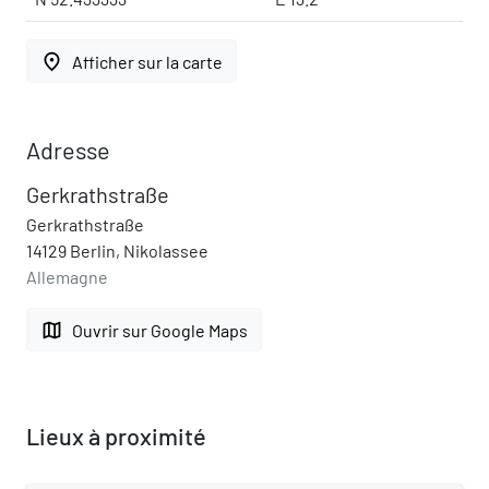
place
Afficher sur la carte
Adresse
Gerkrathstraße
Gerkrathstraße
14129 Berlin, Nikolassee
Allemagne
map
Ouvrir sur Google Maps
Lieux à proximité