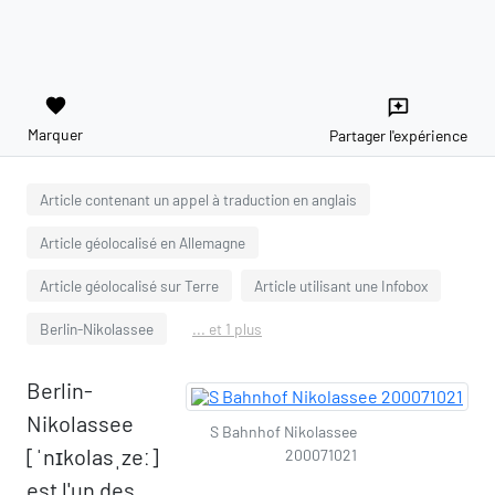
favorite
reviews
Marquer
Partager l'expérience
Article contenant un appel à traduction en anglais
Article géolocalisé en Allemagne
Article géolocalisé sur Terre
Article utilisant une Infobox
Berlin-Nikolassee
... et 1 plus
Berlin-
Nikolassee
S Bahnhof Nikolassee
[ˈnɪkolasˌzeː]
200071021
est l'un des