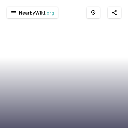
NearbyWiki
.org
menu
place
share