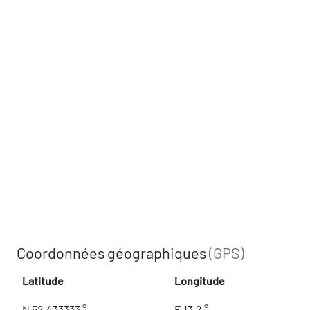
Coordonnées géographiques
(GPS)
Latitude
Longitude
N 52.433333 °
E 13.2 °